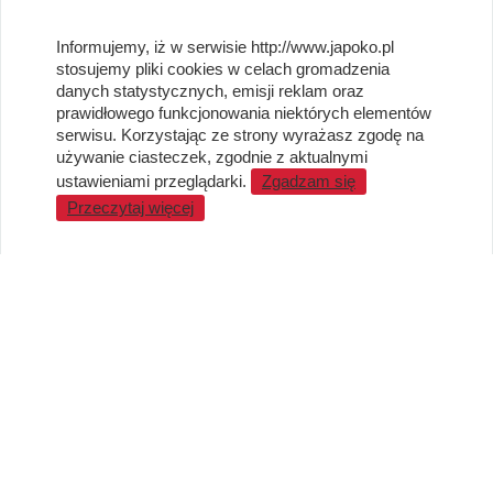
OBSŁUGA KLIENTA
Informujemy, iż w serwisie http://www.japoko.pl
stosujemy pliki cookies w celach gromadzenia
Regulamin i Polityka Cookies
danych statystycznych, emisji reklam oraz
Dostawa, Reklamacje i Zwroty
prawidłowego funkcjonowania niektórych elementów
Metody płatności
serwisu. Korzystając ze strony wyrażasz zgodę na
używanie ciasteczek, zgodnie z aktualnymi
Standardy jakości i bezpieczeństwa
ustawieniami przeglądarki.
Zgadzam się
WARTO WIEDZIEĆ
Przeczytaj więcej
Sprzedaż Hurtowa
Blog
LaQ schematy konstruowania
Gdzie kupić?
O MARKACH
Czemu LaQ?
BRAIN BUILDERS dla niemowląt
Gumki do ścierania puzzle IWAKO
Marki