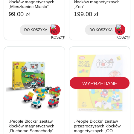
klocków magnetycznych
klocków magnetycznych
„Mieszkaniec Miasta“
„Zoo”
99.00 zł
199.00 zł
DO KOSZYKA
DO KOSZYKA
WYPRZEDANE
„People Blocks“ zestaw
„People Blocks” zestaw
klocków magnetycznych
przezroczystych klocków
„Ruchome Samochody“
magnetycznych „GO…