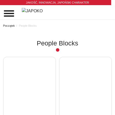
JAKOŚĆ, INNOWACJA,
JAPOŃSKI CHARAKTER
0
Początek
People Blocks
People Blocks