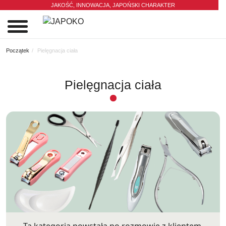
JAKOŚĆ, INNOWACJA,
JAPOŃSKI CHARAKTER
0
Początek
Pielęgnacja ciała
Pielęgnacja ciała