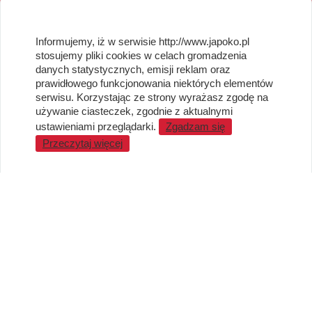
OBSŁUGA KLIENTA
Informujemy, iż w serwisie http://www.japoko.pl
stosujemy pliki cookies w celach gromadzenia
Regulamin i Polityka Cookies
danych statystycznych, emisji reklam oraz
Dostawa, Reklamacje i Zwroty
prawidłowego funkcjonowania niektórych elementów
Metody płatności
serwisu. Korzystając ze strony wyrażasz zgodę na
używanie ciasteczek, zgodnie z aktualnymi
Standardy jakości i bezpieczeństwa
ustawieniami przeglądarki.
Zgadzam się
WARTO WIEDZIEĆ
Przeczytaj więcej
Sprzedaż Hurtowa
Blog
LaQ schematy konstruowania
Gdzie kupić?
O MARKACH
Czemu LaQ?
BRAIN BUILDERS dla niemowląt
Gumki do ścierania puzzle IWAKO
Marki