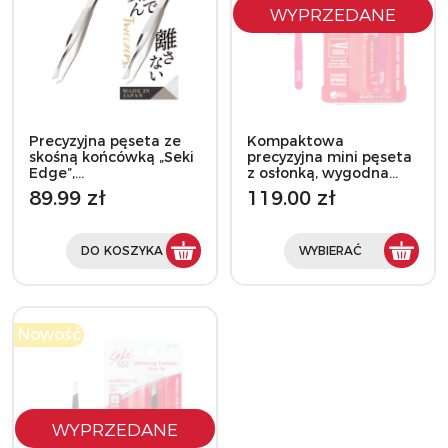
WYPRZEDANE
Precyzyjna pęseta ze
Kompaktowa
skośną końcówką „Seki
precyzyjna mini pęseta
Edge”,…
z osłonką, wygodna…
89.99 zł
119.00 zł
DO KOSZYKA
WYBIERAĆ
Nowość
WYPRZEDANE