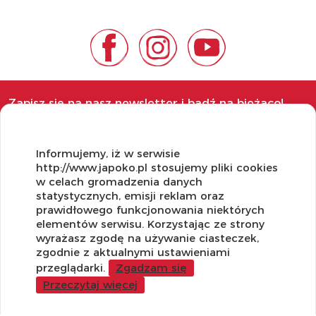
Zapisz się na nasz newsletter i bądź na bieżąco!
Informujemy, iż w serwisie
http://www.japoko.pl stosujemy pliki cookies
w celach gromadzenia danych
OBSŁUGA KLIENTA
statystycznych, emisji reklam oraz
prawidłowego funkcjonowania niektórych
Regulamin i Polityka Cookies
elementów serwisu. Korzystając ze strony
Dostawa, Reklamacje i Zwroty
wyrażasz zgodę na używanie ciasteczek,
Metody płatności
zgodnie z aktualnymi ustawieniami
Standardy jakości i bezpieczeństwa
przeglądarki.
Zgadzam się
Przeczytaj więcej
WARTO WIEDZIEĆ
Sprzedaż Hurtowa