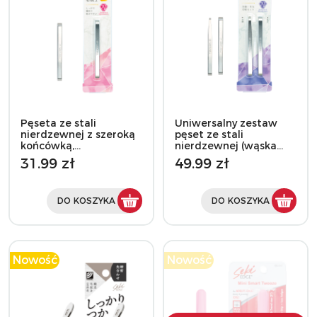
Pęseta ze stali
Uniwersalny zestaw
nierdzewnej z szeroką
pęset ze stali
końcówką,…
nierdzewnej (wąska…
31.99 zł
49.99 zł
DO KOSZYKA
DO KOSZYKA
Nowość
Nowość