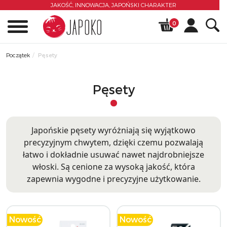
JAKOŚĆ, INNOWACJA,
JAPOŃSKI CHARAKTER
0
Początek
Pęsety
Pęsety
Japońskie pęsety wyróżniają się wyjątkowo
precyzyjnym chwytem, dzięki czemu pozwalają
łatwo i dokładnie usuwać nawet najdrobniejsze
włoski. Są cenione za wysoką jakość, która
zapewnia wygodne i precyzyjne użytkowanie.
Nowość
Nowość