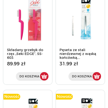
Składany grzebyk do
Pęseta ze stali
rzęs „Seki EDGE”, SS-
nierdzewnej z wąską
603
końcówką,…
89.99 zł
31.99 zł
DO KOSZYKA
DO KOSZYKA
Nowość
Nowość