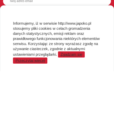
OBSŁUGA KLIENTA
Informujemy, iż w serwisie http://www.japoko.pl
stosujemy pliki cookies w celach gromadzenia
Regulamin i Polityka Cookies
danych statystycznych, emisji reklam oraz
Dostawa, Reklamacje i Zwroty
prawidłowego funkcjonowania niektórych elementów
Metody płatności
serwisu. Korzystając ze strony wyrażasz zgodę na
używanie ciasteczek, zgodnie z aktualnymi
Standardy jakości i bezpieczeństwa
ustawieniami przeglądarki.
Zgadzam się
WARTO WIEDZIEĆ
Przeczytaj więcej
Sprzedaż Hurtowa
Blog
LaQ schematy konstruowania
Gdzie kupić?
O MARKACH
Czemu LaQ?
BRAIN BUILDERS dla niemowląt
Gumki do ścierania puzzle IWAKO