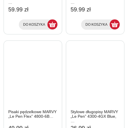
…
…
59.99 zł
59.99 zł
DO KOSZYKA
DO KOSZYKA
Pisaki pędzelkowe MARVY
Stylowe długopisy MARVY
„Le Pen Flex” 4800-6B…
„Le Pen” 4300-4GX Blue,
…