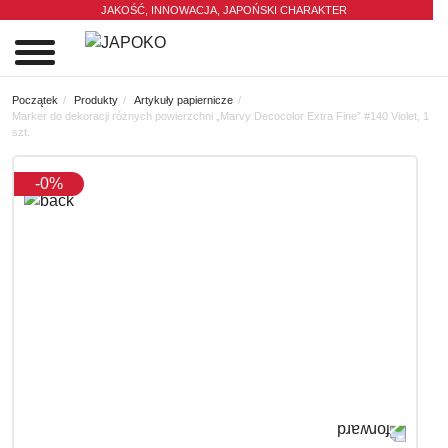
JAKOŚĆ, INNOWACJA,
JAPOŃSKI CHARAKTER
0
Początek
Produkty
Artykuły papiernicze
Marker do dekoracji różnych powierzchni „Marvy Decocolor Extra Fine” #140 Violet, 1
szt.
-0%