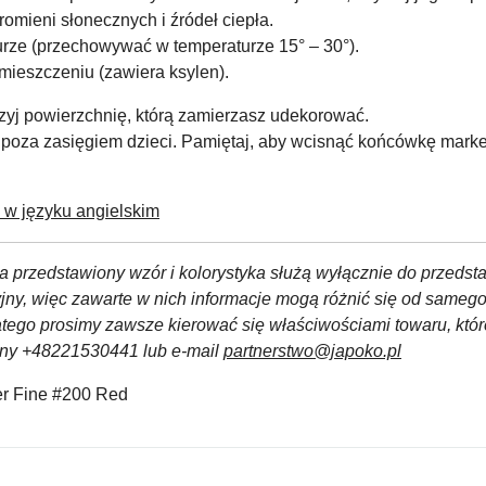
romieni słonecznych i źródeł ciepła.
rze (przechowywać w temperaturze 15° – 30°).
ieszczeniu (zawiera ksylen).
rzyj powierzchnię, którą zamierzasz udekorować.
poza zasięgiem dzieci. Pamiętaj, aby wcisnąć końcówkę marke
 języku angielskim
a przedstawiony wzór i kolorystyka służą wyłącznie do przedst
yjny, więc zawarte w nich informacje mogą różnić się od sameg
atego prosimy zawsze kierować się właściwościami towaru, któ
czny +48221530441 lub e-mail
partnerstwo@japoko.pl
 Fine #200 Red