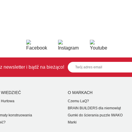
z newsletter i bądź na bieżąco!
 WIEDZIEĆ
O MARKACH
 Hurtowa
Czemu LaQ?
BRAIN BUILDERS dla niemowląt
maty konstruowania
Gumki do ścierania puzzle IWAKO
pić?
Marki