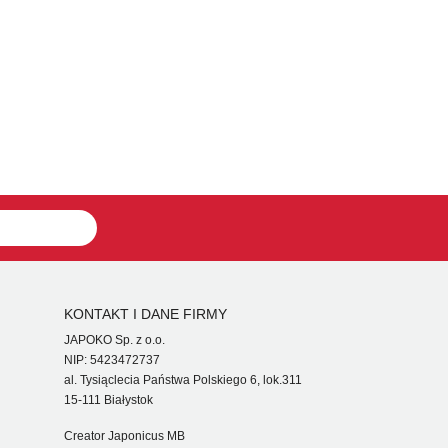
KONTAKT I DANE FIRMY
JAPOKO Sp. z o.o.
NIP: 5423472737
al. Tysiąclecia Państwa Polskiego 6, lok.311
15-111 Białystok
Creator Japonicus MB