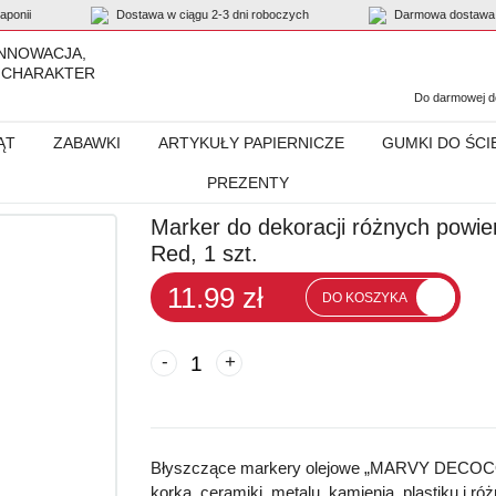
ponii
Dostawa w ciągu 2-3 dni roboczych
Darmowa dostawa 
INNOWACJA,
 CHARAKTER
Do darmowej do
ĄT
ZABAWKI
ARTYKUŁY PAPIERNICZE
GUMKI DO ŚCI
PREZENTY
 różnych powierzchni „Marvy Decocolor Fine” #200 Red, 1 szt.
Marker do dekoracji różnych powie
Red, 1 szt.
11.99 zł
DO KOSZYKA
-
+
Błyszczące markery olejowe „MARVY DECOCO
korka, ceramiki, metalu, kamienia, plastiku i r