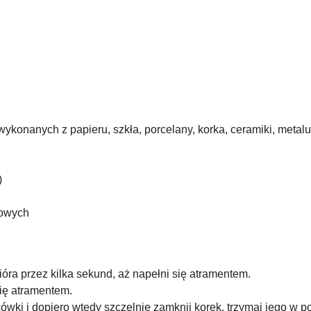
wykonanych z papieru, szkła, porcelany, korka, ceramiki, metalu,
)
towych
óra przez kilka sekund, aż napełni się atramentem.
się atramentem.
wki i dopiero wtedy szczelnie zamknij korek, trzymaj jego w po