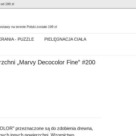
od 199 zł
0
stawy na terenie Polski zostało
199
zł
ERANIA - PUZZLE
PIELĘGNACJA CIAŁA
rzchni „Marvy Decocolor Fine” #200
LOR” przeznaczone są do zdobienia drewna,
óżnych innych powierzchni. Wzornictwo