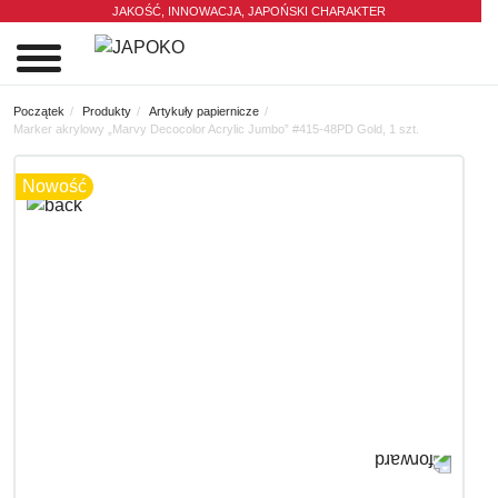
JAKOŚĆ, INNOWACJA,
JAPOŃSKI CHARAKTER
0
Początek
Produkty
Artykuły papiernicze
Marker akrylowy „Marvy Decocolor Acrylic Jumbo” #415-48PD Gold, 1 szt.
Nowość