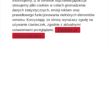
Informujemy, iż w serwisie http://www.japoko.pl
OBSŁUGA KLIENTA
stosujemy pliki cookies w celach gromadzenia
danych statystycznych, emisji reklam oraz
Regulamin i Polityka Cookies
prawidłowego funkcjonowania niektórych elementów
Dostawa, Reklamacje i Zwroty
serwisu. Korzystając ze strony wyrażasz zgodę na
Metody płatności
używanie ciasteczek, zgodnie z aktualnymi
Standardy jakości i bezpieczeństwa
ustawieniami przeglądarki.
Zgadzam się
Przeczytaj więcej
WARTO WIEDZIEĆ
Sprzedaż Hurtowa
Blog
LaQ schematy konstruowania
Gdzie kupić?
O MARKACH
Czemu LaQ?
BRAIN BUILDERS dla niemowląt
Gumki do ścierania puzzle IWAKO
Marki
KONTAKT I DANE FIRMY
JAPOKO Sp. z o.o.