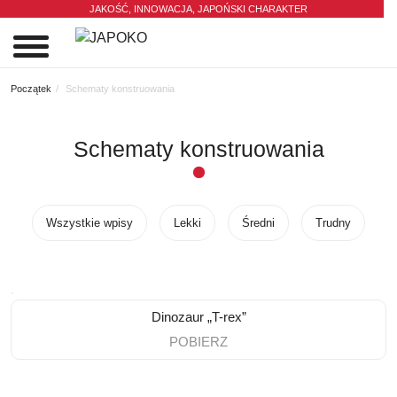
JAKOŚĆ, INNOWACJA,
JAPOŃSKI CHARAKTER
0
Początek
Schematy konstruowania
Schematy konstruowania
Wszystkie wpisy
Lekki
Średni
Trudny
Dinozaur „T-rex”
POBIERZ