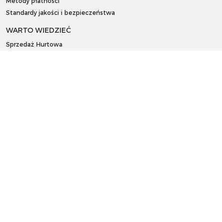
Metody płatności
Standardy jakości i bezpieczeństwa
WARTO WIEDZIEĆ
Sprzedaż Hurtowa
Blog
LaQ schematy konstruowania
Gdzie kupić?
O MARKACH
Czemu LaQ?
BRAIN BUILDERS dla niemowląt
Gumki do ścierania puzzle IWAKO
Marki
KONTAKT I DANE FIRMY
JAPOKO Sp. z o.o.
NIP: 5423472737
al. Tysiąclecia Państwa Polskiego 6, lok.311
15-111 Białystok