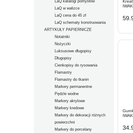
LaQ katalogi pomysłów
Krea
IWAK
LaQ w walizce
LaQ cena do 45 zł
59.9
LaQ schematy konstruowania
ARTYKUŁY PAPIERNICZE
Notatniki
Nożyczki
Luksusowe długopisy
Długopisy
Cienkopisy do rysowania
Flamastry
Flamastry do tkanin
Markery permanentne
Pędzle wodne
Markery akrylowe
Markery kredowe
Gumki
Markery do dekoracji różnych
IWAK
powierzchni
34.9
Markery do porcelany