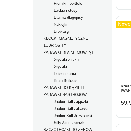
Piórniki i portfele
Lekkie notesy
Etui na długopisy
Nowo
Naklejki
Drobiazgi
KLOCKI MAGNETYCZNE
1CURIOSITY
ZABAWKI DLA NIEMOWLĄT
Gryzaki z ryżu
Gryzaki
Edisonmama
Brain Builders
Krea
ZABAWKI DO KĄPIELI
Zestawy zabawek
IWAK
ZABAWKI NASTROJOWE
Zabawki od urodzenia
Jabber Ball zajączki
Zabawki od 2+ mies.
59.9
Jabber Ball zabawki
Zabawki od 3+ mies.
Jabber Ball Jr. wisiorki
Zabawki od 4+ mies.
Silly Alien zabawki
Zabawki od 6+ mies.
SZCZOTECZKI DO ZĘBÓW
Zabawki od 7+ mies.