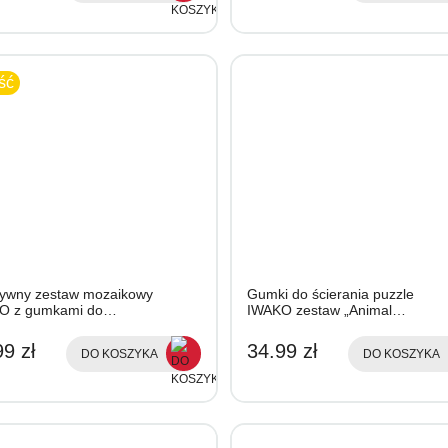
ść
tywny zestaw mozaikowy
Gumki do ścierania puzzle
O z gumkami do…
IWAKO zestaw „Animal…
9 zł
34.99 zł
DO KOSZYKA
DO KOSZYKA