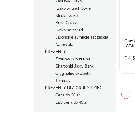
Zestawy Iwako
Iwako w lunch boxie
Klocki Iwako
Seria Colorz
Iwako na sztuki
Japońskie symbole szczęścia
Gumki
Na Święta
IWAK
PREZENTY
34.9
Zestawy prezentowe
Skarbonki Jiggy Bank
Oryginalne skarpetki
Termosy
PREZENTY DLA GRUPY DZIECI
1
Cena do 20 zł
LaQ cena do 45 zł