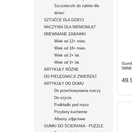
Szczoteczki do zębów dla
Zabawki od 8+ mies.
dzieci
SZTUĆCE DLA DZIECI
NACZYNIA DLA NIEMOWLĄT
DREWNIANE ZABAWKI
Wiek od 12+ mies.
Wiek od 18+ mies.
Wiek od 2+ lat.
Wiek od 3+ lat.
Gumki
IWAK
ARTYKUŁY RÓŻNE
DO PIELĘGNACJI ZWIERZĄT
49.9
ARTYKUŁY DO DOMU
Do przechowywania rzeczy
Do szycia
Podkładki pod mysz
Przybory kuchenne
Albumy zdjęciowe
GUMKI DO ŚCIERANIA - PUZZLE