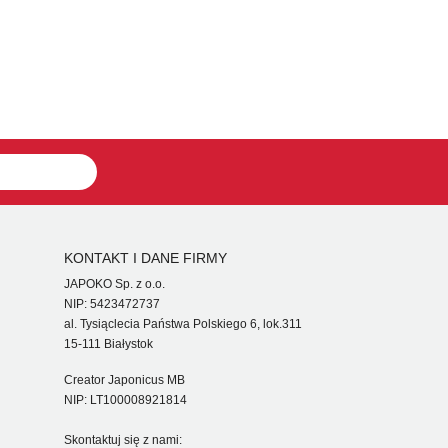
KONTAKT I DANE FIRMY
JAPOKO Sp. z o.o.
NIP: 5423472737
al. Tysiąclecia Państwa Polskiego 6, lok.311
15-111 Białystok
Creator Japonicus MB
NIP: LT100008921814
Skontaktuj się z nami: