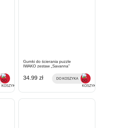
Gumki do ścierania puzzle
IWAKO zestaw „Savanna”
34.99 zł
DO KOSZYKA