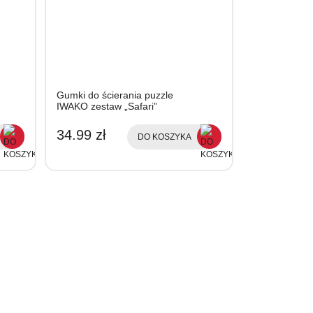
Gumki do ścierania puzzle
IWAKO zestaw „Safari”
34.99 zł
DO KOSZYKA