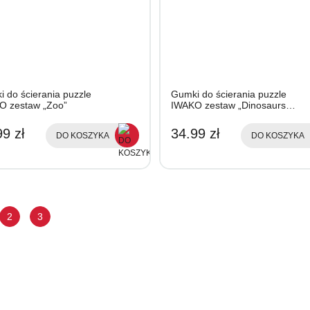
 do ścierania puzzle
Gumki do ścierania puzzle
O zestaw „Zoo”
IWAKO zestaw „Dinosaurs…
9 zł
34.99 zł
DO KOSZYKA
DO KOSZYKA
2
3