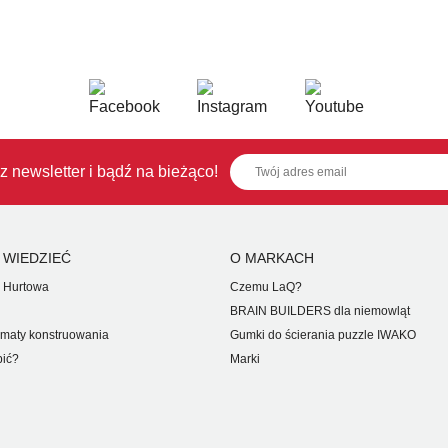
z newsletter i bądź na bieżąco!
 WIEDZIEĆ
O MARKACH
 Hurtowa
Czemu LaQ?
BRAIN BUILDERS dla niemowląt
maty konstruowania
Gumki do ścierania puzzle IWAKO
pić?
Marki