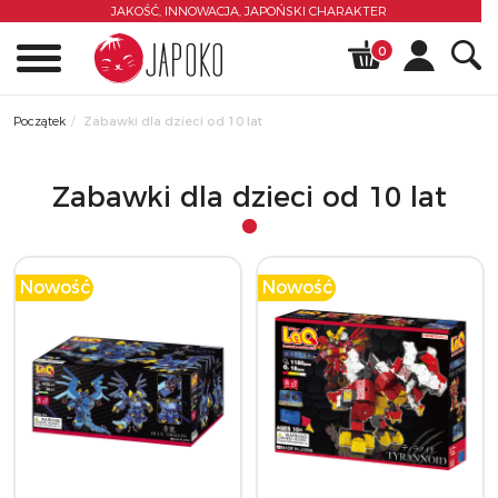
JAKOŚĆ, INNOWACJA,
JAPOŃSKI CHARAKTER
0
Początek
Zabawki dla dzieci od 10 lat
Zabawki dla dzieci od 10 lat
Nowość
Nowość