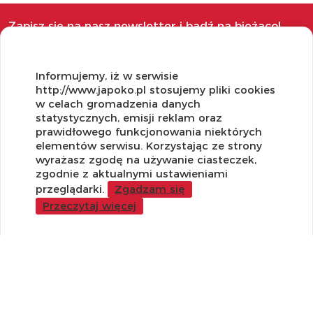
Zapisz się na nasz newsletter i bądź na bieżąco!
Informujemy, iż w serwisie
http://www.japoko.pl stosujemy pliki cookies
w celach gromadzenia danych
OBSŁUGA KLIENTA
statystycznych, emisji reklam oraz
prawidłowego funkcjonowania niektórych
Regulamin i Polityka Cookies
elementów serwisu. Korzystając ze strony
Dostawa, Reklamacje i Zwroty
wyrażasz zgodę na używanie ciasteczek,
Metody płatności
zgodnie z aktualnymi ustawieniami
Standardy jakości i bezpieczeństwa
przeglądarki.
Zgadzam się
Przeczytaj więcej
WARTO WIEDZIEĆ
Sprzedaż Hurtowa
Blog
LaQ schematy konstruowania
Gdzie kupić?
O MARKACH