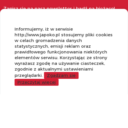
Zapisz się na nasz newsletter i bądź na bieżąco!
Informujemy, iż w serwisie
http://www.japoko.pl stosujemy pliki cookies
w celach gromadzenia danych
OBSŁUGA KLIENTA
statystycznych, emisji reklam oraz
prawidłowego funkcjonowania niektórych
Regulamin i Polityka Cookies
elementów serwisu. Korzystając ze strony
Dostawa, Reklamacje i Zwroty
wyrażasz zgodę na używanie ciasteczek,
Metody płatności
zgodnie z aktualnymi ustawieniami
Standardy jakości i bezpieczeństwa
przeglądarki.
Zgadzam się
Przeczytaj więcej
WARTO WIEDZIEĆ
Sprzedaż Hurtowa
Blog
LaQ schematy konstruowania
Gdzie kupić?
O MARKACH