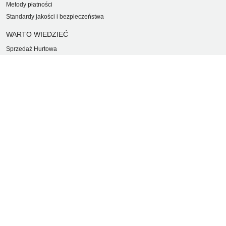
Metody płatności
Standardy jakości i bezpieczeństwa
WARTO WIEDZIEĆ
Sprzedaż Hurtowa
Blog
LaQ schematy konstruowania
Gdzie kupić?
O MARKACH
Czemu LaQ?
BRAIN BUILDERS dla niemowląt
Gumki do ścierania puzzle IWAKO
Marki
KONTAKT I DANE FIRMY
JAPOKO Sp. z o.o.
NIP: 5423472737
al. Tysiąclecia Państwa Polskiego 6, lok.311
15-111 Białystok