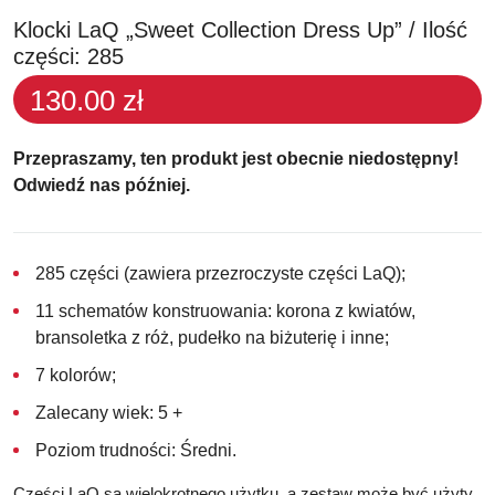
Klocki LaQ „Sweet Collection Dress Up” / Ilość
części: 285
130.00 zł
Przepraszamy, ten produkt jest obecnie niedostępny!
Odwiedź nas później.
285 części (zawiera przezroczyste części LaQ);
11 schematów konstruowania: korona z kwiatów,
bransoletka z róż, pudełko na biżuterię i inne;
7 kolorów;
Zalecany wiek: 5 +
Poziom trudności: Średni.
Części LaQ są wielokrotnego użytku, a zestaw może być użyty