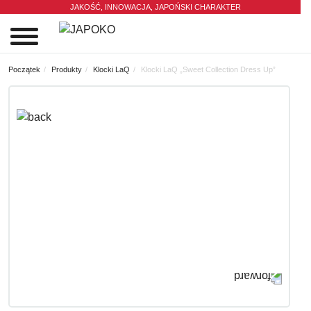
JAKOŚĆ, INNOWACJA,
JAPOŃSKI CHARAKTER
0
Początek
Produkty
Klocki LaQ
Klocki LaQ „Sweet Collection Dress Up”