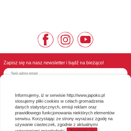
Zapisz się na nasz newsletter i bądź na bieżąco!
Informujemy, iż w serwisie http://www.japoko.pl
OBSŁUGA KLIENTA
stosujemy pliki cookies w celach gromadzenia
danych statystycznych, emisji reklam oraz
Regulamin i Polityka Cookies
prawidłowego funkcjonowania niektórych elementów
Dostawa, Reklamacje i Zwroty
serwisu. Korzystając ze strony wyrażasz zgodę na
Metody płatności
używanie ciasteczek, zgodnie z aktualnymi
Standardy jakości i bezpieczeństwa
ustawieniami przeglądarki.
Zgadzam się