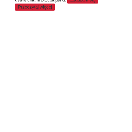
Przeczytaj więcej
WARTO WIEDZIEĆ
Sprzedaż Hurtowa
Blog
LaQ schematy konstruowania
Gdzie kupić?
O MARKACH
Czemu LaQ?
BRAIN BUILDERS dla niemowląt
Gumki do ścierania puzzle IWAKO
Marki
KONTAKT I DANE FIRMY
JAPOKO Sp. z o.o.
NIP: 5423472737
al. Tysiąclecia Państwa Polskiego 6, lok.311
15-111 Białystok
Creator Japonicus MB
NIP: LT100008921814