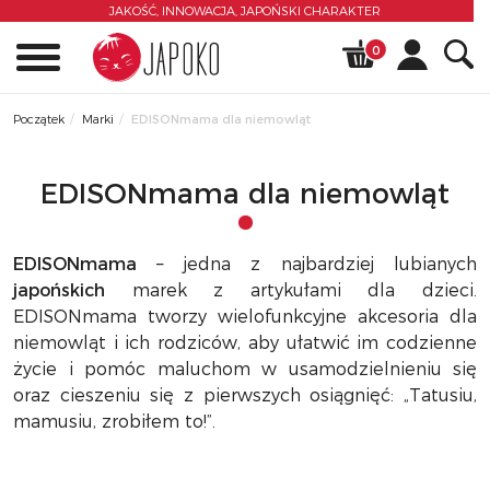
JAKOŚĆ, INNOWACJA,
JAPOŃSKI CHARAKTER
0
Początek
Marki
EDISONmama dla niemowląt
EDISONmama dla niemowląt
EDISONmama
– jedna z najbardziej lubianych
japońskich
marek z artykułami dla dzieci.
EDISONmama tworzy wielofunkcyjne akcesoria dla
niemowląt i ich rodziców, aby ułatwić im codzienne
życie i pomóc maluchom w usamodzielnieniu się
oraz cieszeniu się z pierwszych osiągnięć: „Tatusiu,
mamusiu, zrobiłem to!”.