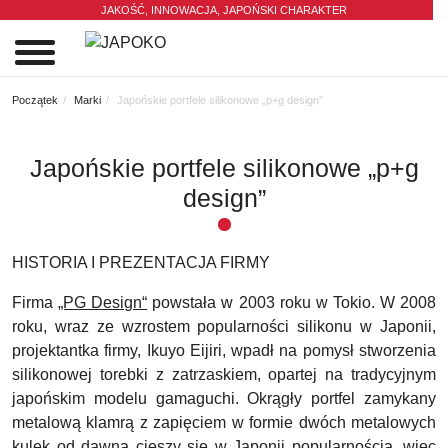
JAKOŚĆ, INNOWACJA,
JAPOŃSKI CHARAKTER
0
Początek
Marki
Japońskie portfele silikonowe „p+g design”
Japońskie portfele silikonowe „p+g
design”
HISTORIA I PREZENTACJA FIRMY
Firma
„PG Design“
powstała w 2003 roku w Tokio. W 2008
roku, wraz ze wzrostem popularności silikonu w Japonii,
projektantka firmy, Ikuyo Eijiri, wpadł na pomysł stworzenia
silikonowej torebki z zatrzaskiem, opartej na tradycyjnym
japońskim modelu gamaguchi. Okrągły portfel zamykany
metalową klamrą z zapięciem w formie dwóch metalowych
kulek od dawna cieszy się w Japonii popularnością, więc