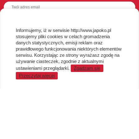
Informujemy, iż w serwisie http://www.japoko.pl
OBSŁUGA KLIENTA
stosujemy pliki cookies w celach gromadzenia
danych statystycznych, emisji reklam oraz
Regulamin i Polityka Cookies
prawidłowego funkcjonowania niektórych elementów
Dostawa, Reklamacje i Zwroty
serwisu. Korzystając ze strony wyrażasz zgodę na
Metody płatności
używanie ciasteczek, zgodnie z aktualnymi
Standardy jakości i bezpieczeństwa
ustawieniami przeglądarki.
Zgadzam się
Przeczytaj więcej
WARTO WIEDZIEĆ
Sprzedaż Hurtowa
Blog
LaQ schematy konstruowania
Gdzie kupić?
O MARKACH
Czemu LaQ?
BRAIN BUILDERS dla niemowląt