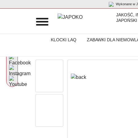
Wykonane w Ja
JAKOŚĆ, 
JAPOŃSKI
KLOCKI LAQ
ZABAWKI DLA NIEMOWL
Początek
Produkty
Albumy zdjęciowe
Album na zdjęcia „Ter