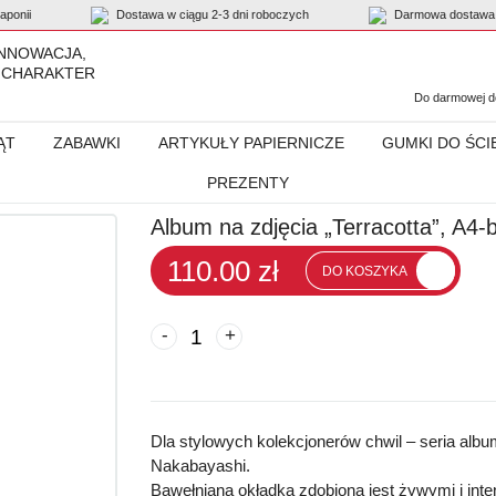
ponii
Dostawa w ciągu 2-3 dni roboczych
Darmowa dostawa 
INNOWACJA,
 CHARAKTER
Do darmowej do
ĄT
ZABAWKI
ARTYKUŁY PAPIERNICZE
GUMKI DO ŚCI
PREZENTY
racotta”, A4-biały TER-A4F-160-W
Album na zdjęcia „Terracotta”, A4
110.00 zł
DO KOSZYKA
-
+
Dla stylowych kolekcjonerów chwil – seria a
Nakabayashi.
Bawełniana okładka zdobiona jest żywymi i int