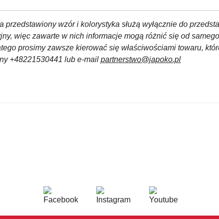
a przedstawiony wzór i kolorystyka służą wyłącznie do przedst
yjny, więc zawarte w nich informacje mogą różnić się od sameg
atego prosimy zawsze kierować się właściwościami towaru, któ
czny +48221530441 lub e-mail
partnerstwo@japoko.pl