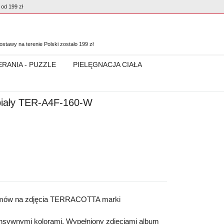
od 199 zł
0
stawy na terenie Polski zostało
199
zł
ERANIA - PUZZLE
PIELĘGNACJA CIAŁA
-biały TER-A4F-160-W
lbumów na zdjęcia TERRACOTTA marki
ensywnymi kolorami. Wypełniony zdjęciami album