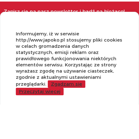
Zapisz się na nasz newsletter i bądź na bieżąco!
Informujemy, iż w serwisie
http://www.japoko.pl stosujemy pliki cookies
w celach gromadzenia danych
OBSŁUGA KLIENTA
statystycznych, emisji reklam oraz
prawidłowego funkcjonowania niektórych
Regulamin i Polityka Cookies
elementów serwisu. Korzystając ze strony
Dostawa, Reklamacje i Zwroty
wyrażasz zgodę na używanie ciasteczek,
Metody płatności
zgodnie z aktualnymi ustawieniami
Standardy jakości i bezpieczeństwa
przeglądarki.
Zgadzam się
Przeczytaj więcej
WARTO WIEDZIEĆ
Sprzedaż Hurtowa
Blog
LaQ schematy konstruowania
Gdzie kupić?
O MARKACH