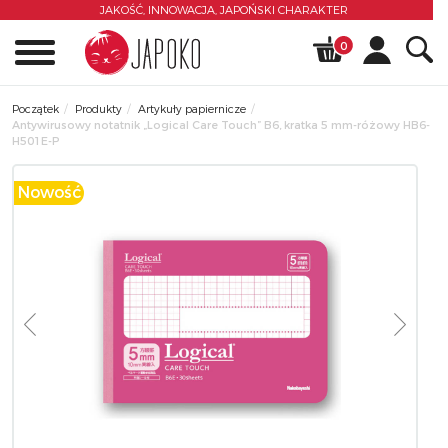
JAKOŚĆ, INNOWACJA,
JAPOŃSKI CHARAKTER
0
Początek
Produkty
Artykuły papiernicze
Antywirusowy notatnik „Logical Care Touch” B6, kratka 5 mm-różowy HB6-
H501E-P
Nowość