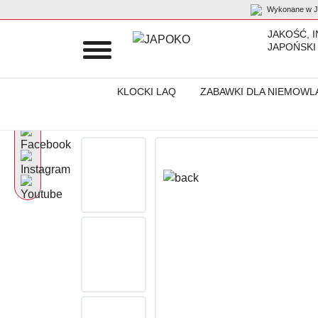
Wykonane w Ja
JAKOŚĆ, 
JAPOŃSKI
KLOCKI LAQ
ZABAWKI DLA NIEMOWL
Początek
Produkty
Artykuły papiernicze
Atrament „Taccia U