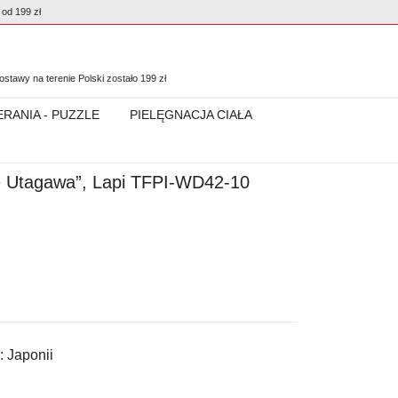
od 199 zł
0
stawy na terenie Polski zostało
199
zł
ERANIA - PUZZLE
PIELĘGNACJA CIAŁA
ge Utagawa”, Lapi TFPI-WD42-10
:
Japonii