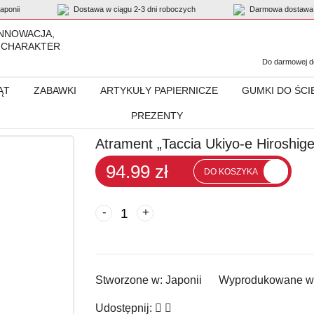
ponii
Dostawa w ciągu 2-3 dni roboczych
Darmowa dostawa 
INNOWACJA,
 CHARAKTER
Do darmowej do
ĄT
ZABAWKI
ARTYKUŁY PAPIERNICZE
GUMKI DO ŚCI
PREZENTY
kiyo-e Hiroshige Utagawa”, Lapi TFPI-WD42-10
Atrament „Taccia Ukiyo-e Hiroshi
94.99 zł
DO KOSZYKA
-
+
Stworzone w:
Japonii
Wyprodukowane w
Udostępnij: