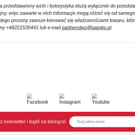
a przedstawiony wzór i kolorystyka służą wyłącznie do przedst
yjny, więc zawarte w nich informacje mogą różnić się od sameg
atego prosimy zawsze kierować się właściwościami towaru, któ
czny +48221530441 lub e-mail
partnerstwo@japoko.pl
z newsletter i bądź na bieżąco!