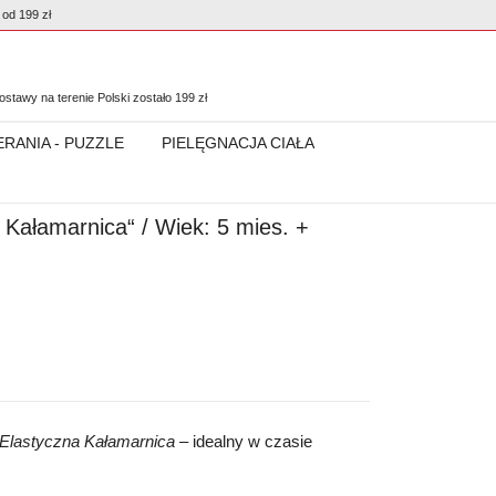
od 199 zł
0
stawy na terenie Polski zostało
199
zł
ERANIA - PUZZLE
PIELĘGNACJA CIAŁA
a Kałamarnica“ / Wiek: 5 mies. +
Elastyczna Kałamarnica
– idealny w czasie