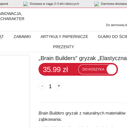
ponii
Dostawa w ciągu 2-3 dni roboczych
Darmowa dostawa 
INNOWACJA,
 CHARAKTER
Do darmowej do
ĄT
ZABAWKI
ARTYKUŁY PAPIERNICZE
GUMKI DO ŚCI
PREZENTY
” gryzak „Elastyczna Kałamarnica“
„Brain Builders” gryzak „Elastyczn
35.99 zł
DO KOSZYKA
-
+
Brain Builders
gryzak z naturalnych materiałów
ząbkowania.