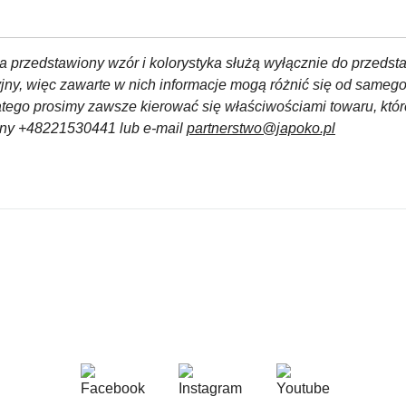
a przedstawiony wzór i kolorystyka służą wyłącznie do przedst
yjny, więc zawarte w nich informacje mogą różnić się od sameg
atego prosimy zawsze kierować się właściwościami towaru, któ
czny +48221530441 lub e-mail
partnerstwo@japoko.pl