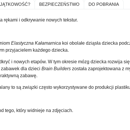
YJĄTKOWOŚĆ?
BEZPIECZEŃSTWO
DO POBRANIA
 rękami i odkrywanie nowych tekstur.
chniom
Elastyczna Kałamarnica
koi obolałe dziąsła dziecka pod
zym przyjacielem każdego dziecka.
dkryć i nowych etapów. W tym okresie mózg dziecka rozwija się 
a zabawek dla dzieci
Brain Builders
została zaprojektowana z m
eraktywną zabawę.
talany to są związki często wykorzystywane do produkcji plastiku
d tego, który widnieje na zdjęciach.