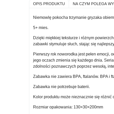
OPIS PRODUKTU
NA CZYM POLEGA W
Niemowlę pokocha trzymanie gryzaka obiema
5+ mies.
Dzięki miękkiej teksturze i różnym powierz
zabawki stymuluje słuch, stając się najleps
Pierwszy rok noworodka jest pełen emocji, o
jego oczach zmienia się każdego dnia. Seri
zdolności poznawczych poprzez wesołą, int
Zabawka
nie zawiera BPA, ftalanów.
BPA i f
Zabawka nie potrzebuje baterii.
Kolor produktu może nieznacznie się różnić o
Rozmiar opakowania: 130×30×200mm