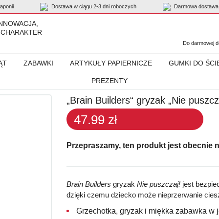
ponii
Dostawa w ciągu 2-3 dni roboczych
Darmowa dostawa 
INNOWACJA,
 CHARAKTER
Do darmowej do
ĄT
ZABAWKI
ARTYKUŁY PAPIERNICZE
GUMKI DO ŚCI
PREZENTY
 gryzak „Nie puszczaj!“
„Brain Builders“ gryzak „Nie puszcz
47.99 zł
Przepraszamy, ten produkt jest obecnie 
Brain Builders
gryzak
Nie puszczaj!
jest bezpie
dzięki czemu dziecko może nieprzerwanie cies
Grzechotka, gryzak i miękka zabawka w 