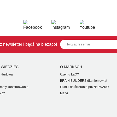
z newsletter i bądź na bieżąco!
 WIEDZIEĆ
O MARKACH
 Hurtowa
Czemu LaQ?
BRAIN BUILDERS dla niemowląt
maty konstruowania
Gumki do ścierania puzzle IWAKO
pić?
Marki