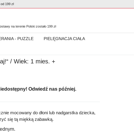
od 199 zł
0
stawy na terenie Polski zostało
199
zł
ERANIA - PUZZLE
PIELĘGNACJA CIAŁA
aj!“ / Wiek: 1 mies. +
niedostępny! Odwiedź nas później.
cznie mocowany do dłoni lub nadgarstka dziecka,
zyć się tą miękką zabawką.
jednym.