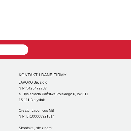
KONTAKT I DANE FIRMY
JAPOKO Sp. z o.o.
NIP: 5423472737
al. Tysiąclecia Państwa Polskiego 6, lok.311
15-111 Białystok
Creator Japonicus MB
NIP: LT100008921814
Skontaktuj się z nami: