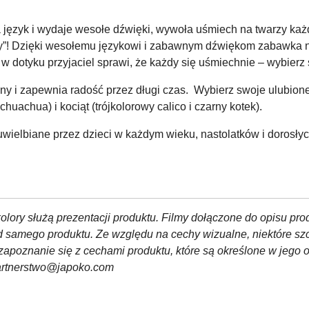
 język i wydaje wesołe dźwięki, wywoła uśmiech na twarzy każ
iwy”! Dzięki wesołemu językowi i zabawnym dźwiękom zabawka n
 w dotyku przyjaciel sprawi, że każdy się uśmiechnie – wybierz
y i zapewnia radość przez długi czas. Wybierz swoje ulubione
uachua) i kociąt (trójkolorowy calico i czarny kotek).
 uwielbiane przez dzieci w każdym wieku, nastolatków i dorosłyc
olory służą prezentacji produktu. Filmy dołączone do opisu pro
od samego produktu. Ze względu na cechy wizualne, niektóre sz
zapoznanie się z cechami produktu, które są określone w jego 
partnerstwo@japoko.com