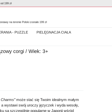
od 199 zł
0
stawy na terenie Polski zostało
199
zł
ERANIA - PUZZLE
PIELĘGNACJA CIAŁA
ązowy corgi / Wiek: 3+
t Charms”
może stać się Twoim idealnym małym
i, a wystawi swój uroczy języczek i wyda wesoły,
uku są szczególnie popularne w Japonii wśród