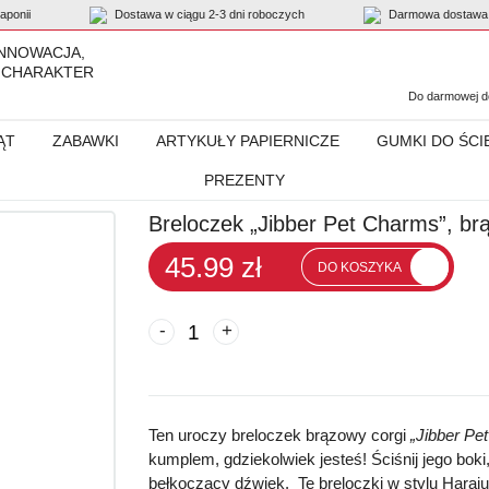
ponii
Dostawa w ciągu 2-3 dni roboczych
Darmowa dostawa 
INNOWACJA,
 CHARAKTER
Do darmowej do
ĄT
ZABAWKI
ARTYKUŁY PAPIERNICZE
GUMKI DO ŚCI
PREZENTY
 Pet Charms”, brązowy corgi
Breloczek „Jibber Pet Charms”, br
45.99 zł
DO KOSZYKA
-
+
Ten uroczy breloczek brązowy corgi
„Jibber Pe
kumplem, gdziekolwiek jesteś! Ściśnij jego bok
bełkoczący dźwięk. Te breloczki w stylu Haraj