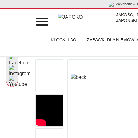
Wykonane w Ja
JAKOŚĆ, 
JAPOŃSKI
KLOCKI LAQ
ZABAWKI DLA NIEMOWL
Początek
Produkty
Jabber Ball Jr. wisiorki
Breloczek „Jibber