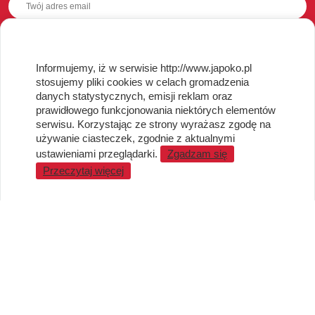
OBSŁUGA KLIENTA
Informujemy, iż w serwisie http://www.japoko.pl
stosujemy pliki cookies w celach gromadzenia
Regulamin i Polityka Cookies
danych statystycznych, emisji reklam oraz
Dostawa, Reklamacje i Zwroty
prawidłowego funkcjonowania niektórych elementów
Metody płatności
serwisu. Korzystając ze strony wyrażasz zgodę na
używanie ciasteczek, zgodnie z aktualnymi
Standardy jakości i bezpieczeństwa
ustawieniami przeglądarki.
Zgadzam się
WARTO WIEDZIEĆ
Przeczytaj więcej
Sprzedaż Hurtowa
Blog
LaQ schematy konstruowania
Gdzie kupić?
O MARKACH
Czemu LaQ?
BRAIN BUILDERS dla niemowląt
Gumki do ścierania puzzle IWAKO