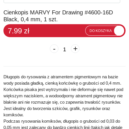
Cienkopis MARVY For Drawing #4600-16D
Black, 0,4 mm, 1 szt.
7.99 zł
DO KOSZYKA
-
+
Długopis
do rysowania
z atramentem pigmentowym na bazie
wody posiada gładką, cienką końcówkę o grubości od
0,4
mm.
Końcówka pisaka jest wytrzymała i nie deformuje się nawet pod
większym naciskiem, a wodoodporny atrament pigmentowy nie
blaknie ani nie rozmazuje się, co zapewnia trwałość rysunków.
Jest idealny do tworzenia szkiców, grafik, rysunków oraz
komiksów.
Podczas rysowania komiksów, długopis o grubości od 0,03 do
0,05 mm jest zalecany do bardzo cienkich linii (takich jak detale