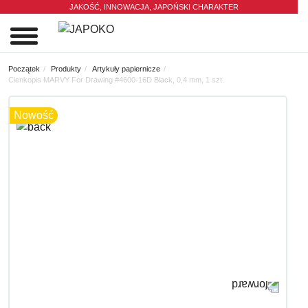
JAKOŚĆ, INNOWACJA,
JAPOŃSKI CHARAKTER
0
Początek
Produkty
Artykuły papiernicze
Cienkopis MARVY For Drawing #4600-16D Black, 0,4 mm, 1 szt.
Nowość