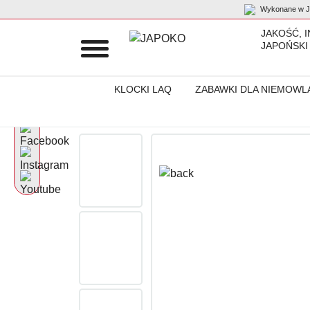
Wykonane w Ja
JAKOŚĆ, 
JAPOŃSKI
KLOCKI LAQ
ZABAWKI DLA NIEMOWL
Początek
Produkty
Oryginalne skarpetki
Damskie skarpety 