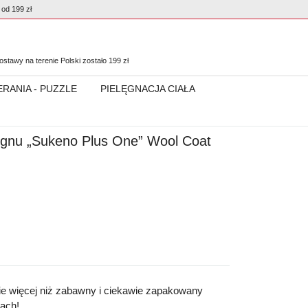
od 199 zł
0
stawy na terenie Polski zostało
199
zł
ERANIA - PUZZLE
PIELĘGNACJA CIAŁA
ignu „Sukeno Plus One” Wool Coat
e więcej niż zabawny i ciekawie zapakowany
pach!