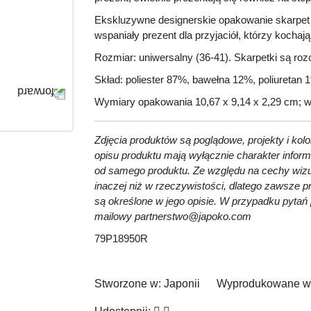
Ekskluzywne designerskie opakowanie skarpet
wspaniały prezent dla przyjaciół, którzy kochają
Rozmiar
: uniwersalny (36-41). Skarpetki są roz
Skład
: poliester 87%, bawełna 12%, poliuretan 
Wymiary opakowania
10,67 x 9,14 x 2,29 cm;
w
Zdjęcia produktów są poglądowe, projekty i kolo
opisu produktu mają wyłącznie charakter inform
od samego produktu. Ze względu na cechy wizu
inaczej niż w rzeczywistości, dlatego zawsze p
są określone w jego opisie. W przypadku pytań 
mailowy partnerstwo@japoko.com
79P18950R
Stworzone w:
Japonii
Wyprodukowane w