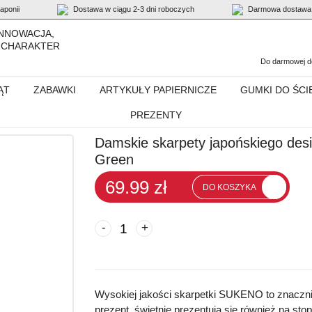
ponii
Dostawa w ciągu 2-3 dni roboczych
Darmowa dostawa 
INNOWACJA,
 CHARAKTER
Do darmowej do
ĄT
ZABAWKI
ARTYKUŁY PAPIERNICZE
GUMKI DO ŚCI
PREZENTY
japońskiego designu „Sukeno Plus One” Wool Coat Green
Damskie skarpety japońskiego des
Green
69.99 zł
DO KOSZYKA
-
+
Wysokiej jakości skarpetki SUKENO to znaczni
prezent, świetnie prezentują się również na sto