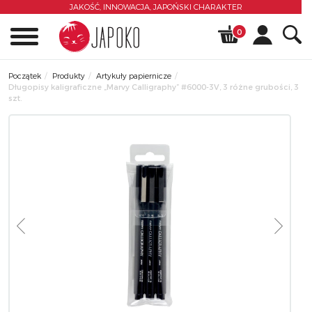
JAKOŚĆ, INNOWACJA,
JAPOŃSKI CHARAKTER
0
Początek
Produkty
Artykuły papiernicze
Długopisy kaligraficzne „Marvy Calligraphy” #6000-3V, 3 różne grubości, 3
szt.