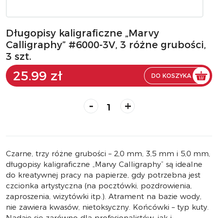
Długopisy kaligraficzne „Marvy
Calligraphy” #6000-3V, 3 różne grubości,
3 szt.
25.99 zł
DO KOSZYKA
-
+
Czarne, trzy różne grubości – 2,0 mm, 3,5 mm i 5,0 mm,
długopisy kaligraficzne „Marvy Calligraphy” są idealne
do kreatywnej pracy na papierze, gdy potrzebna jest
czcionka artystyczna (na pocztówki, pozdrowienia,
zaproszenia, wizytówki itp.). Atrament na bazie wody,
nie zawiera kwasów, nietoksyczny. Końcówki – typ kuty.
Nadaje się zarówno dla profesjonalistów, jak i