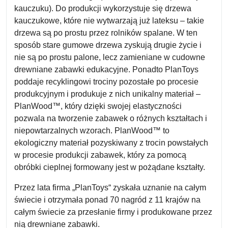
kauczuku). Do produkcji wykorzystuje się drzewa
kauczukowe, które nie wytwarzają już lateksu – takie
drzewa są po prostu przez rolników spalane. W ten
sposób stare gumowe drzewa zyskują drugie życie i
nie są po prostu palone, lecz zamieniane w cudowne
drewniane zabawki edukacyjne. Ponadto PlanToys
poddaje recyklingowi trociny pozostałe po procesie
produkcyjnym i produkuje z nich unikalny materiał –
PlanWood™, który dzięki swojej elastyczności
pozwala na tworzenie zabawek o różnych kształtach i
niepowtarzalnych wzorach. PlanWood™ to
ekologiczny materiał pozyskiwany z trocin powstałych
w procesie produkcji zabawek, który za pomocą
obróbki cieplnej formowany jest w pożądane kształty.
Przez lata firma „PlanToys“ zyskała uznanie na całym
świecie i otrzymała ponad 70 nagród z 11 krajów na
całym świecie za przesłanie firmy i produkowane przez
nią drewniane zabawki.