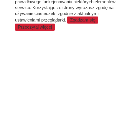
prawidłowego funkcjonowania niektórych elementów
Metody płatności
serwisu. Korzystając ze strony wyrażasz zgodę na
używanie ciasteczek, zgodnie z aktualnymi
Standardy jakości i bezpieczeństwa
ustawieniami przeglądarki.
Zgadzam się
WARTO WIEDZIEĆ
Przeczytaj więcej
Sprzedaż Hurtowa
Blog
LaQ schematy konstruowania
Gdzie kupić?
O MARKACH
Czemu LaQ?
BRAIN BUILDERS dla niemowląt
Gumki do ścierania puzzle IWAKO
Marki
KONTAKT I DANE FIRMY
JAPOKO Sp. z o.o.
NIP: 5423472737
al. Tysiąclecia Państwa Polskiego 6, lok.311
15-111 Białystok