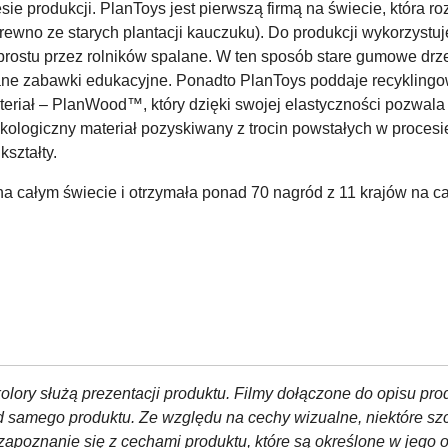
ie produkcji. PlanToys jest pierwszą firmą na świecie, która 
no ze starych plantacji kauczuku). Do produkcji wykorzystuj
 prostu przez rolników spalane. W ten sposób stare gumowe drze
e zabawki edukacyjne. Ponadto PlanToys poddaje recyklingowi
teriał – PlanWood™, który dzięki swojej elastyczności pozwala
logiczny materiał pozyskiwany z trocin powstałych w procesi
ształty.
na całym świecie i otrzymała ponad 70 nagród z 11 krajów na ca
olory służą prezentacji produktu. Filmy dołączone do opisu pro
od samego produktu. Ze względu na cechy wizualne, niektóre sz
zapoznanie się z cechami produktu, które są określone w jego 