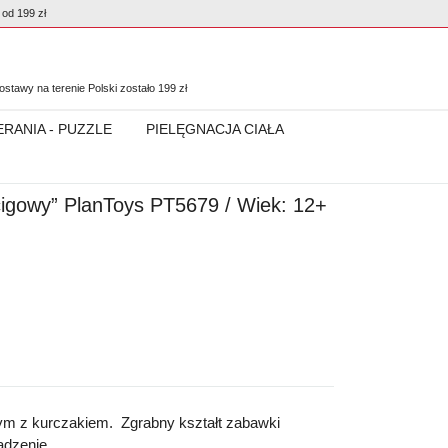
od 199 zł
0
stawy na terenie Polski zostało
199
zł
ERANIA - PUZZLE
PIELĘGNACJA CIAŁA
igowy” PlanToys PT5679 / Wiek: 12+
 z kurczakiem. Zgrabny kształt zabawki
ądzenie.