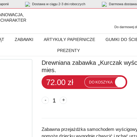
ponii
Dostawa w ciągu 2-3 dni roboczych
Darmowa dostawa 
INNOWACJA,
 CHARAKTER
Do darmowej do
ĄT
ZABAWKI
ARTYKUŁY PAPIERNICZE
GUMKI DO ŚCI
PREZENTY
wka „Kurczak wyścigowy” PlanToys PT5679
Drewniana zabawka „Kurczak wyśc
mies.
72.00 zł
DO KOSZYKA
-
+
Zabawna przejażdżka samochodem wyścigowym
pomoże dziecku wygodnie chwycić i pchać urz