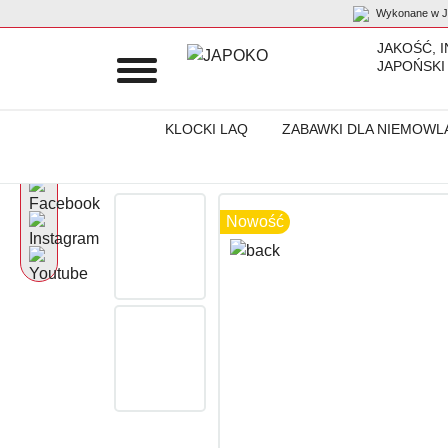
Wykonane w Ja
JAKOŚĆ, 
JAPOŃSKI
KLOCKI LAQ
ZABAWKI DLA NIEMOWL
Początek
Produkty
DREWNIANE ZABAWKI
Drewniana zaba
Nowość