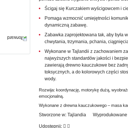
Ścigaj się Kurczakiem wyścigowcem i ci
Pomaga wzmocnić umiejętności komunika
dynamiczną zabawę.
Zabawka zaprojektowana tak, aby była wy
chwytania, trzymania, pchania, ciągnięc
Wykonane w
Tajlandii
z zachowaniem zas
najwyższych standardów jakości i bezpi
zawierają drewno kauczukowe bez żadnyc
toksycznych, a do kolorowych części stos
wody.
Rozwija:
koordynację, motorykę dużą, wyobraźni
emocjonalną.
Wykonane z drewna kauczukowego – masa kau
Stworzone w:
Tajlandia
Wyprodukowane 
Udostępnij: