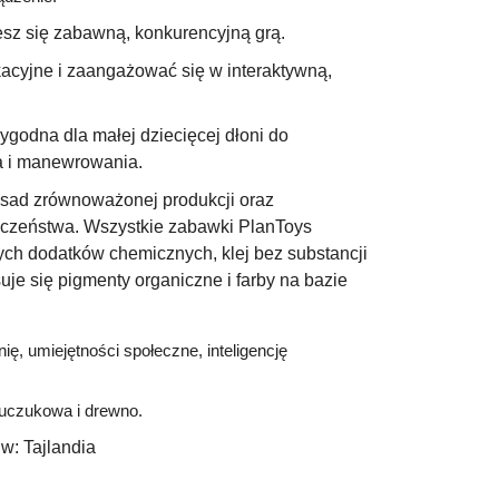
esz się zabawną, konkurencyjną grą.
cyjne i zaangażować się w interaktywną,
godna dla małej dziecięcej dłoni do
ia i manewrowania.
ad zrównoważonej produkcji oraz
eczeństwa. Wszystkie zabawki PlanToys
h dodatków chemicznych, klej bez substancji
uje się pigmenty organiczne i farby na bazie
ę, umiejętności społeczne, inteligencję
czukowa i drewno.
w:
Tajlandia