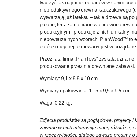
tworzyć jak najmniej odpadów w całym proces
nieproduktywnego drewna kauczukowego (drew
wytwarzają już lateksu – takie drzewa są po
palone, lecz zamieniane w cudowne drewnian
produkcyjnym i produkuje z nich unikalny ma
niepowtarzalnych wzorach. PlanWood™ to eko
obróbki cieplnej formowany jest w pożądane k
Przez lata firma „PlanToys“ zyskała uznanie 
produkowane przez nią drewniane zabawki.
Wymiary: 9,1 x 8,8 x 10 cm.
Wymiary opakowania: 11,5 x 9,5 x 9,5 cm.
Waga: 0.22 kg.
Zdjęcia produktów są poglądowe, projekty i k
zawarte w nich informacje mogą różnić się 
w rzeczywistości, dlatego zawsze prosimy o 