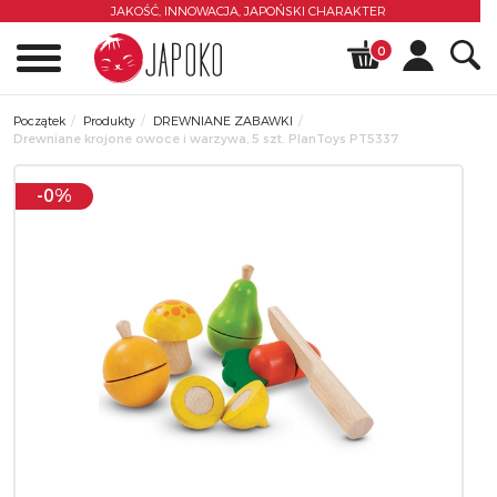
JAKOŚĆ, INNOWACJA,
JAPOŃSKI CHARAKTER
0
Początek
Produkty
DREWNIANE ZABAWKI
Drewniane krojone owoce i warzywa, 5 szt. PlanToys PT5337
-0%