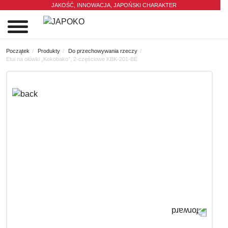
JAKOŚĆ, INNOWACJA,
JAPOŃSKI CHARAKTER
0
Początek
Produkty
Do przechowywania rzeczy
Etui na ołówki „Kokobako”, 2-częściowe KBK-201-BE