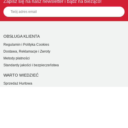
Zapisz się na nasz newsletter i bądź na bieżąco!
OBSŁUGA KLIENTA
Regulamin i Polityka Cookies
Dostawa, Reklamacje i Zwroty
Metody płatności
Standardy jakości i bezpieczeństwa
WARTO WIEDZIEĆ
Sprzedaż Hurtowa
Blog
LaQ schematy konstruowania
Gdzie kupić?
O MARKACH
Czemu LaQ?