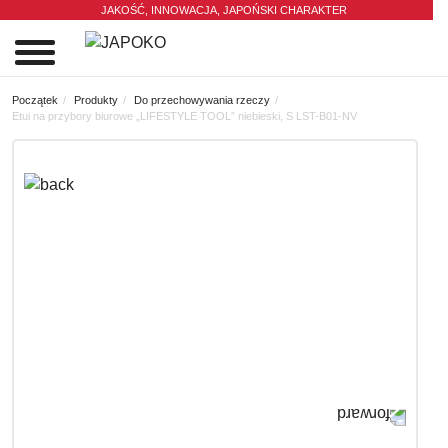
JAKOŚĆ, INNOWACJA,
JAPOŃSKI CHARAKTER
0
Początek
Produkty
Do przechowywania rzeczy
Etui na przybory biurowe „LIFESTYLE TOOL” niebieski, S LST-B01-NV