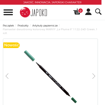
JAKOŚĆ, INNOWACJA,
JAPOŃSKI CHARAKTER
0
Początek
Produkty
Artykuły papiernicze
Flamaster dwustronny kolorowy MARVY „Le Plume II” 1122-24D Green, 1
szt.
Nowość