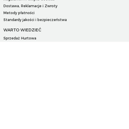
Dostawa, Reklamacje i Zwroty
Metody płatności
Standardy jakości i bezpieczeństwa
WARTO WIEDZIEĆ
Sprzedaż Hurtowa
Blog
LaQ schematy konstruowania
Gdzie kupić?
O MARKACH
Czemu LaQ?
BRAIN BUILDERS dla niemowląt
Gumki do ścierania puzzle IWAKO
Marki
KONTAKT I DANE FIRMY
JAPOKO Sp. z o.o.
NIP: 5423472737
al. Tysiąclecia Państwa Polskiego 6, lok.311