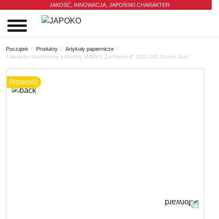
JAKOŚĆ, INNOWACJA,
JAPOŃSKI CHARAKTER
0
Początek
Produkty
Artykuły papiernicze
Flamaster dwustronny kolorowy MARVY „Le Plume II” 1122-24D Ochre, 1szt.
Nowość