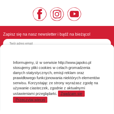
Zapisz się na nasz newsletter i bądź na bieżąco!
Informujemy, iż w serwisie http://www.japoko.pl
OBSŁUGA KLIENTA
stosujemy pliki cookies w celach gromadzenia
danych statystycznych, emisji reklam oraz
Regulamin i Polityka Cookies
prawidłowego funkcjonowania niektórych elementów
Dostawa, Reklamacje i Zwroty
serwisu. Korzystając ze strony wyrażasz zgodę na
Metody płatności
używanie ciasteczek, zgodnie z aktualnymi
Standardy jakości i bezpieczeństwa
ustawieniami przeglądarki.
Zgadzam się
Przeczytaj więcej
WARTO WIEDZIEĆ
Sprzedaż Hurtowa
Blog