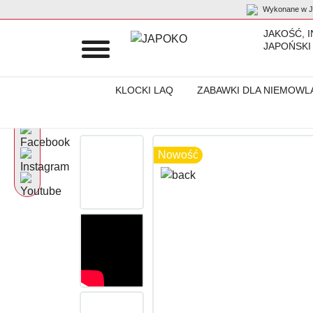
Wykonane w Ja
JAKOŚĆ, 
JAPOŃSKI
KLOCKI LAQ
ZABAWKI DLA NIEMOWL
Początek
Produkty
Artykuły papiernicze
Flamaster dwustron
Nowość