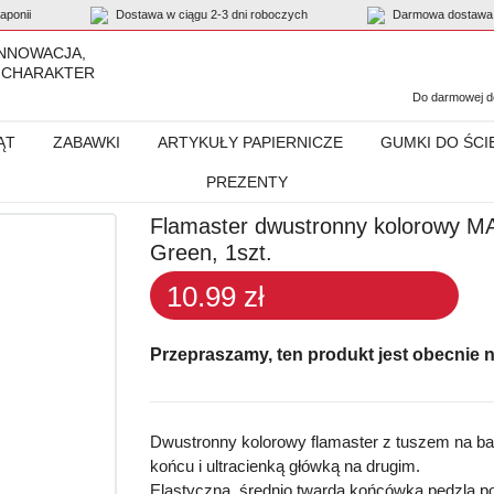
ponii
Dostawa w ciągu 2-3 dni roboczych
Darmowa dostawa 
INNOWACJA,
 CHARAKTER
Do darmowej do
ĄT
ZABAWKI
ARTYKUŁY PAPIERNICZE
GUMKI DO ŚCI
PREZENTY
ny kolorowy MARVY „Le Plume II” 1122-24D Olive Green, 1szt.
Flamaster dwustronny kolorowy MA
Green, 1szt.
10.99 zł
Przepraszamy, ten produkt jest obecnie 
Dwustronny kolorowy
flamaster z tuszem na b
końcu i ultracienką główką na drugim.
Elastyczna, średnio twarda końcówka
pędzla po