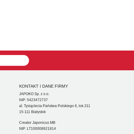
KONTAKT I DANE FIRMY
JAPOKO Sp. z o.o.
NIP: 5423472737
al. Tysiąclecia Państwa Polskiego 6, lok.311
15-111 Białystok
Creator Japonicus MB
NIP: LT100008921814