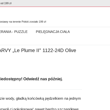
od 199 zł
0
stawy na terenie Polski zostało
199
zł
ERANIA - PUZZLE
PIELĘGNACJA CIAŁA
RVY „Le Plume II” 1122-24D Olive
niedostępny! Odwiedź nas później.
azie wody,
gładką końcówką pędzelkiem na jednym
zwoli ci pokolorować nawet bardzo szczegółowe