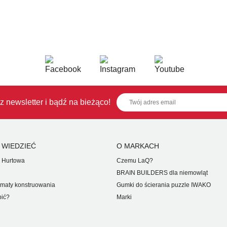
z newsletter i bądź na bieżąco!
 WIEDZIEĆ
O MARKACH
 Hurtowa
Czemu LaQ?
BRAIN BUILDERS dla niemowląt
maty konstruowania
Gumki do ścierania puzzle IWAKO
pić?
Marki