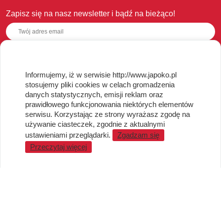
Zapisz się na nasz newsletter i bądź na bieżąco!
OBSŁUGA KLIENTA
Informujemy, iż w serwisie http://www.japoko.pl
stosujemy pliki cookies w celach gromadzenia
Regulamin i Polityka Cookies
danych statystycznych, emisji reklam oraz
Dostawa, Reklamacje i Zwroty
prawidłowego funkcjonowania niektórych elementów
Metody płatności
serwisu. Korzystając ze strony wyrażasz zgodę na
używanie ciasteczek, zgodnie z aktualnymi
Standardy jakości i bezpieczeństwa
ustawieniami przeglądarki.
Zgadzam się
WARTO WIEDZIEĆ
Przeczytaj więcej
Sprzedaż Hurtowa
Blog
LaQ schematy konstruowania
Gdzie kupić?
O MARKACH