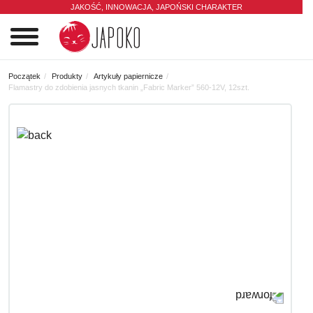
JAKOŚĆ, INNOWACJA,
JAPOŃSKI CHARAKTER
0
Początek
Produkty
Artykuły papiernicze
Flamastry do zdobienia jasnych tkanin „Fabric Marker” 560-12V, 12szt.