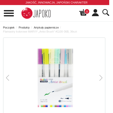
JAKOŚĆ, INNOWACJA,
JAPOŃSKI CHARAKTER
0
Początek
Produkty
Artykuły papiernicze
Flamastry kolorowe MARVY „Artist Brush” #1100-36B, 36szt