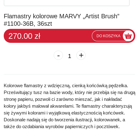
Flamastry kolorowe MARVY „Artist Brush”
#1100-36B, 36szt
270.00 zł
DO KOSZYKA
-
+
Kolorowe flamastry
z wdzięczną, cienką końcówką pędzelka.
Prześwitujący tusz na bazie wody, który nie przebija się na drugą
stronę papieru, pozwoli ci zarówno mieszać, jak i nakładać
kolory jakbyś malował akwarelami.
Te flamastry charakteryzują
się żywymi kolorami i wyjątkową elastycznością końcówek.
Doskonale nadają się do tworzenia ilustracji, kolorowanek, a
także do ozdabiania wyrobów papierniczych i pocztówek.