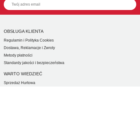
OBSŁUGA KLIENTA
Regulamin i Polityka Cookies
Dostawa, Reklamacje i Zwroty
Metody płatności
Standardy jakości i bezpieczeństwa
WARTO WIEDZIEĆ
Sprzedaż Hurtowa
Blog
LaQ schematy konstruowania
Gdzie kupić?
O MARKACH
Czemu LaQ?
BRAIN BUILDERS dla niemowląt