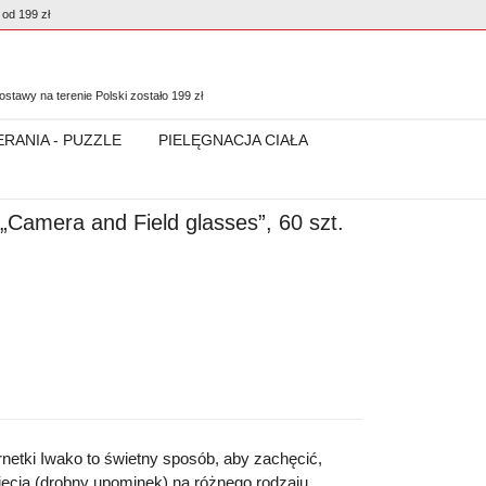
od 199 zł
0
stawy na terenie Polski zostało
199
zł
ERANIA - PUZZLE
PIELĘGNACJA CIAŁA
Camera and Field glasses”, 60 szt.
ornetki Iwako to świetny sposób, aby zachęcić,
ięcia (drobny upominek)
na różnego rodzaju