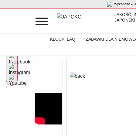
Wykonane w Ja
JAKOŚĆ, 
JAPOŃSKI
KLOCKI LAQ
ZABAWKI DLA NIEMOWL
Początek
Produkty
Gumki do ścierania - puzzle
Gumki do śc