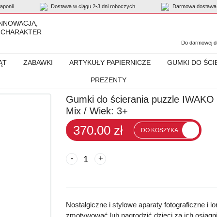
ponii
Dostawa w ciągu 2-3 dni roboczych
Darmowa dostawa 
INNOWACJA,
 CHARAKTER
Do darmowej do
ĄT
ZABAWKI
ARTYKUŁY PAPIERNICZE
GUMKI DO ŚCI
PREZENTY
ierania puzzle IWAKO „Camera and Field glasses”, 60 szt. Mix
Gumki do ścierania puzzle IWAKO „
Mix / Wiek: 3+
370.00 zł
DO KOSZYKA
-
+
Nostalgiczne i stylowe aparaty fotograficzne i l
zmotywować lub nagrodzić dzieci za ich osiągn