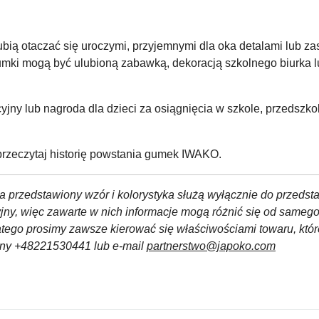
ią otaczać się uroczymi, przyjemnymi dla oka detalami lub zas
umki mogą być ulubioną zabawką, dekoracją szkolnego biurka l
y lub nagroda dla dzieci za osiągnięcia w szkole, przedszkolu
rzeczytaj historię powstania gumek IWAKO.
a przedstawiony wzór i kolorystyka służą wyłącznie do przedst
yjny, więc zawarte w nich informacje mogą różnić się od sameg
atego prosimy zawsze kierować się właściwościami towaru, któ
czny +48221530441 lub e-mail
partnerstwo@japoko.com