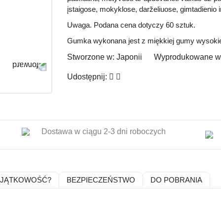
įstaigose, mokyklose, darželiuose, gimtadienio i
Uwaga.
Podana cena dotyczy
60 sztuk.
Gumka wykonana jest z miękkiej gumy wysokiej j
Stworzone w:
Japonii
Wyprodukowane w
Udostępnij:
Dostawa w ciągu 2-3 dni roboczych
YJĄTKOWOŚĆ?
BEZPIECZEŃSTWO
DO POBRANIA