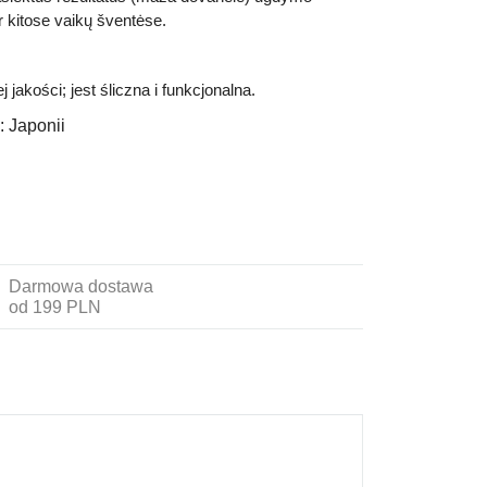
r kitose vaikų šventėse
.
akości; jest śliczna i funkcjonalna.
:
Japonii
Darmowa dostawa
od 199 PLN