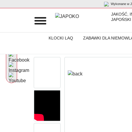
Wykonane w Ja
JAKOŚĆ, 
JAPOŃSKI
KLOCKI LAQ
ZABAWKI DLA NIEMOWL
Początek
Produkty
Gumki do ścierania - puzzle
Gumki do śc