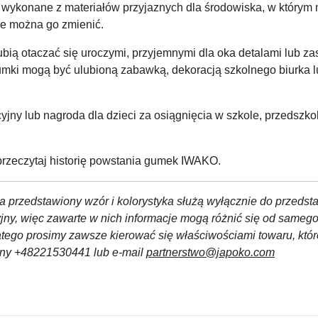
wykonane z materiałów przyjaznych dla środowiska, w którym
ie można go zmienić.
ią otaczać się uroczymi, przyjemnymi dla oka detalami lub zas
umki mogą być ulubioną zabawką, dekoracją szkolnego biurka l
y lub nagroda dla dzieci za osiągnięcia w szkole, przedszkolu
rzeczytaj historię powstania gumek IWAKO.
a przedstawiony wzór i kolorystyka służą wyłącznie do przedst
yjny, więc zawarte w nich informacje mogą różnić się od sameg
atego prosimy zawsze kierować się właściwościami towaru, któ
czny +48221530441 lub e-mail
partnerstwo@japoko.com