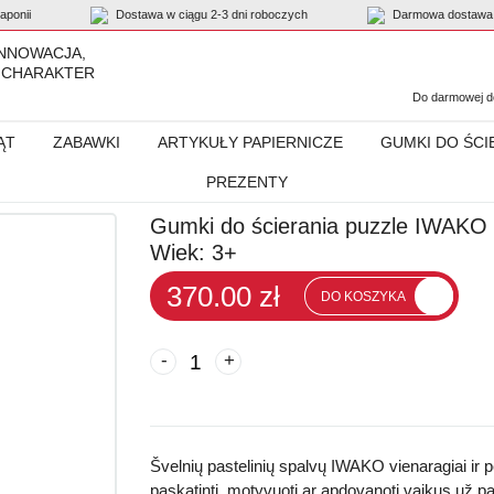
ponii
Dostawa w ciągu 2-3 dni roboczych
Darmowa dostawa 
INNOWACJA,
 CHARAKTER
Do darmowej do
ĄT
ZABAWKI
ARTYKUŁY PAPIERNICZE
GUMKI DO ŚCI
PREZENTY
ierania puzzle IWAKO „Unicorn & Pegasus”, 60 szt. Mix
Gumki do ścierania puzzle IWAKO „
Wiek: 3+
370.00 zł
DO KOSZYKA
-
+
Švelnių pastelinių spalvų IWAKO vienaragiai ir p
paskatinti, motyvuoti ar apdovanoti vaikus
už pa