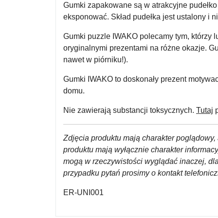
Gumki zapakowane są w atrakcyjne pudełko 
eksponować. Skład pudełka jest ustalony i n
Gumki puzzle IWAKO polecamy tym, którzy lub
oryginalnymi prezentami na różne okazje. G
nawet w piórniku!).
Gumki IWAKO to doskonały prezent motywacyjn
domu.
Nie zawierają substancji toksycznych.
Tutaj
p
Zdjęcia produktu mają charakter poglądowy, 
produktu mają wyłącznie charakter informac
mogą w rzeczywistości wyglądać inaczej, dl
przypadku pytań prosimy o kontakt telefoni
ER-UNI001