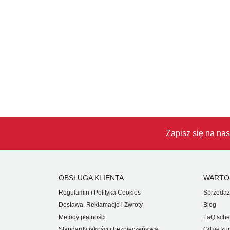
Zapisz się na nas
OBSŁUGA KLIENTA
WARTO
Regulamin i Polityka Cookies
Sprzedaż
Dostawa, Reklamacje i Zwroty
Blog
Metody płatności
LaQ sche
Standardy jakości i bezpieczeństwa
Gdzie ku