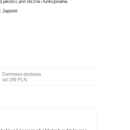
akości; jest śliczna i funkcjonalna.
:
Japonii
Darmowa dostawa
od 199 PLN