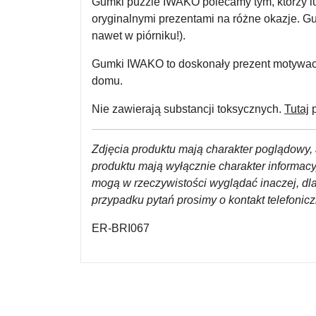
Gumki puzzle IWAKO polecamy tym, którzy lub
oryginalnymi prezentami na różne okazje. G
nawet w piórniku!).
Gumki IWAKO to doskonały prezent motywacyjn
domu.
Nie zawierają substancji toksycznych.
Tutaj
p
Zdjęcia produktu mają charakter poglądowy, 
produktu mają wyłącznie charakter informac
mogą w rzeczywistości wyglądać inaczej, dl
przypadku pytań prosimy o kontakt telefoni
ER-BRI067