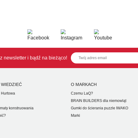
z newsletter i bądź na bieżąco!
 WIEDZIEĆ
O MARKACH
 Hurtowa
Czemu LaQ?
BRAIN BUILDERS dla niemowląt
maty konstruowania
Gumki do ścierania puzzle IWAKO
pić?
Marki