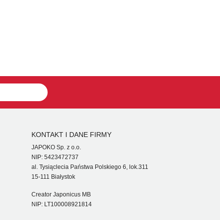
KONTAKT I DANE FIRMY
JAPOKO Sp. z o.o.
NIP: 5423472737
al. Tysiąclecia Państwa Polskiego 6, lok.311
15-111 Białystok
Creator Japonicus MB
NIP: LT100008921814