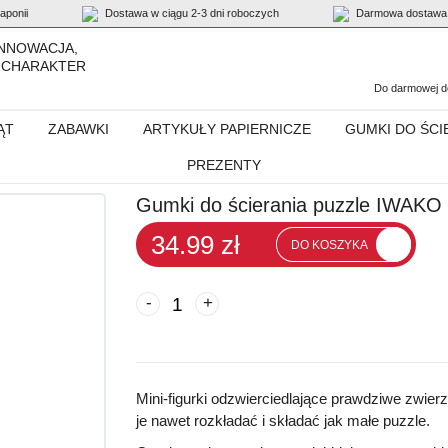
ponii
Dostawa w ciągu 2-3 dni roboczych
Darmowa dostawa 
INNOWACJA,
 CHARAKTER
Do darmowej do
ĄT
ZABAWKI
ARTYKUŁY PAPIERNICZE
GUMKI DO ŚCI
PREZENTY
WAKO zestaw „Bugs Hunt”
Gumki do ścierania puzzle IWAKO 
34.99 zł
DO KOSZYKA
-
+
Mini-figurki odzwierciedlające prawdziwe zwierz
je nawet rozkładać i składać jak małe puzzle.