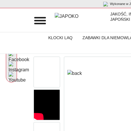
Wykonane w Ja
JAKOŚĆ, 
JAPOŃSKI
KLOCKI LAQ
ZABAWKI DLA NIEMOWL
Początek
Produkty
Dla szkoły
Gumki do ścierania puzzle I