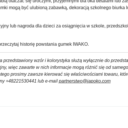
ią otaczać się uroczymi, przyjemnymi dla oka detalami lub zas
umki mogą być ulubioną zabawką, dekoracją szkolnego biurka l
y lub nagroda dla dzieci za osiągnięcia w szkole, przedszkolu
rzeczytaj historię powstania gumek IWAKO.
a przedstawiony wzór i kolorystyka służą wyłącznie do przedst
yjny, więc zawarte w nich informacje mogą różnić się od sameg
atego prosimy zawsze kierować się właściwościami towaru, któ
czny +48221530441 lub e-mail
partnerstwo@japoko.com