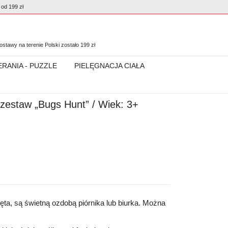
od 199 zł
0
stawy na terenie Polski zostało
199
zł
ERANIA - PUZZLE
PIELĘGNACJA CIAŁA
zestaw „Bugs Hunt” / Wiek: 3+
ęta, są świetną ozdobą piórnika lub biurka. Można