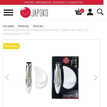
JAKOŚĆ, INNOWACJA,
JAPOŃSKI CHARAKTER
0
Początek
Produkty
Nowości
Japoński zestaw do pielęgnacji paznokci „Takumi No Waza”, 2-
elementowy G-1002
Nowość