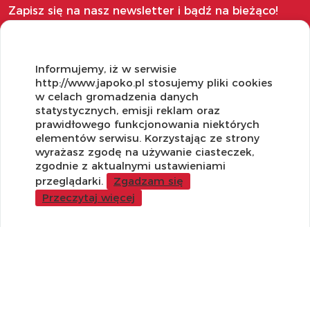
Zapisz się na nasz newsletter i bądź na bieżąco!
Informujemy, iż w serwisie
http://www.japoko.pl stosujemy pliki cookies
OBSŁUGA KLIENTA
w celach gromadzenia danych
statystycznych, emisji reklam oraz
Regulamin i Polityka Cookies
prawidłowego funkcjonowania niektórych
Dostawa, Reklamacje i Zwroty
elementów serwisu. Korzystając ze strony
Metody płatności
wyrażasz zgodę na używanie ciasteczek,
zgodnie z aktualnymi ustawieniami
Standardy jakości i bezpieczeństwa
przeglądarki.
Zgadzam się
WARTO WIEDZIEĆ
Przeczytaj więcej
Sprzedaż Hurtowa
Blog
LaQ schematy konstruowania
Gdzie kupić?
O MARKACH
Czemu LaQ?