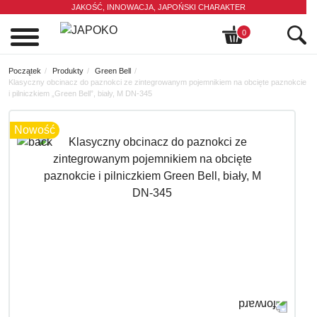
JAKOŚĆ, INNOWACJA,
JAPOŃSKI CHARAKTER
0
Początek
Produkty
Green Bell
Klasyczny obcinacz do paznokci ze zintegrowanym pojemnikiem na obcięte paznokcie
i pilniczkiem „Green Bell”, biały, M DN-345
Nowość