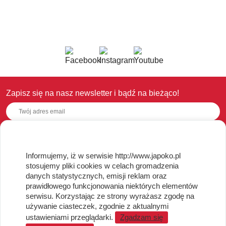
Zapisz się na nasz newsletter i bądź na bieżąco!
OBSŁUGA KLIENTA
Informujemy, iż w serwisie http://www.japoko.pl
stosujemy pliki cookies w celach gromadzenia
Regulamin i Polityka Cookies
danych statystycznych, emisji reklam oraz
Dostawa, Reklamacje i Zwroty
prawidłowego funkcjonowania niektórych elementów
Metody płatności
serwisu. Korzystając ze strony wyrażasz zgodę na
używanie ciasteczek, zgodnie z aktualnymi
Standardy jakości i bezpieczeństwa
ustawieniami przeglądarki.
Zgadzam się
WARTO WIEDZIEĆ