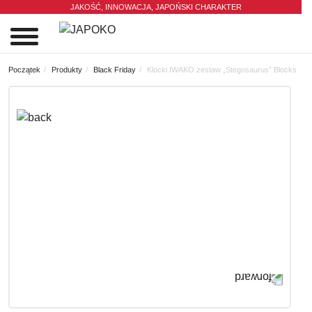
JAKOŚĆ, INNOWACJA,
JAPOŃSKI CHARAKTER
0
Początek
Produkty
Black Friday
Klocki IWAKO zestaw „Stegosaurus” Blocks