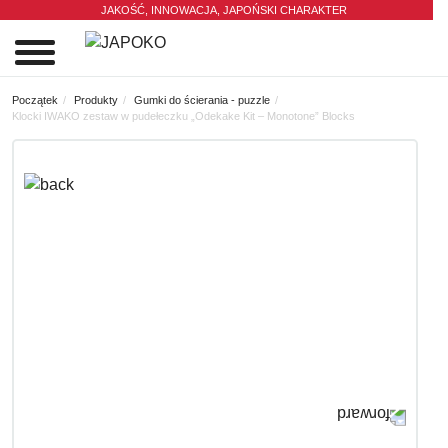
JAKOŚĆ, INNOWACJA,
JAPOŃSKI CHARAKTER
0
Początek
Produkty
Gumki do ścierania - puzzle
Klocki IWAKO zestaw w pudełeczku „Odekake Kit – Monotone” Blocks