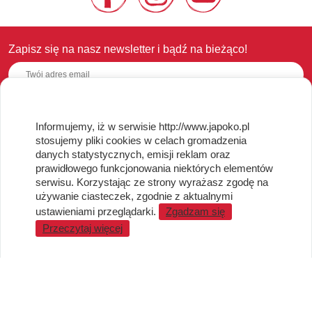
Zapisz się na nasz newsletter i bądź na bieżąco!
Informujemy, iż w serwisie http://www.japoko.pl
OBSŁUGA KLIENTA
stosujemy pliki cookies w celach gromadzenia
danych statystycznych, emisji reklam oraz
Regulamin i Polityka Cookies
prawidłowego funkcjonowania niektórych elementów
Dostawa, Reklamacje i Zwroty
serwisu. Korzystając ze strony wyrażasz zgodę na
Metody płatności
używanie ciasteczek, zgodnie z aktualnymi
Standardy jakości i bezpieczeństwa
ustawieniami przeglądarki.
Zgadzam się
Przeczytaj więcej
WARTO WIEDZIEĆ
Sprzedaż Hurtowa
Blog
LaQ schematy konstruowania
Gdzie kupić?