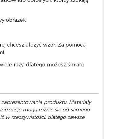
atków lub dorosłych, którzy szukają
wy obrazek!
rej chcesz ułożyć wzór. Za pomocą
i.
wiele razy, dlatego możesz śmiało
o zaprezentowania produktu. Materiały
informacje mogą różnić się od samego
ż w rzeczywistości, dlatego zawsze