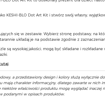
BLO Dot Art Kit to doskonały prezent dla dzieci, nastol
ako KESHI-BLO Dot Art Kit i stwórz swój własny, wyjątko
jących się w zestawie. Wybierz stronę podstawy, na któ
tarannie układaj je na podstawie zgodnie z zaznaczeniam
e są wysokiej jakości, mogą być składane i rozkładane 
zki.
tutaj
.
dowy, a przedstawiony design i kolory służą wyłącznie d
tu mają charakter informacyjny, dlatego zawarte w nich 
 niektóre właściwości produktu mogą wyglądać inaczej ni
ów podanymi w opisach produktów.