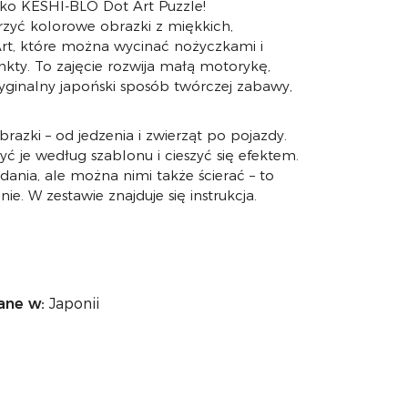
ko KESHI-BLO Dot Art Puzzle!
zyć kolorowe obrazki z miękkich,
t, które można wycinać nożyczkami i
kty. To zajęcie rozwija małą motorykę,
ryginalny japoński sposób twórczej zabawy,
azki – od jedzenia i zwierząt po pojazdy.
ć je według szablonu i cieszyć się efektem.
dania, ale można nimi także ścierać – to
e. W zestawie znajduje się instrukcja.
ne w:
Japonii