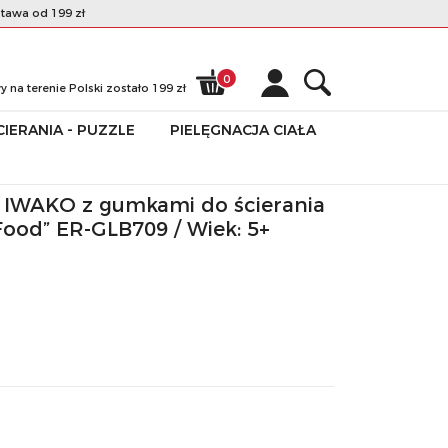
awa od 199 zł
0
na terenie Polski zostało
199
zł
IERANIA - PUZZLE
PIELĘGNACJA CIAŁA
Fast Food” ER-GLB709
 IWAKO z gumkami do ścierania
Food” ER-GLB709 / Wiek: 5+