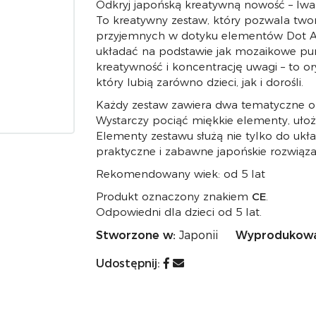
Odkryj japońską kreatywną nowość – Iwa
To kreatywny zestaw, który pozwala twor
przyjemnych w dotyku elementów Dot Ar
układać na podstawie jak mozaikowe pun
kreatywność i koncentrację uwagi – to o
który lubią zarówno dzieci, jak i dorośli.
Każdy zestaw zawiera dwa tematyczne obr
Wystarczy pociąć miękkie elementy, ułoży
Elementy zestawu służą nie tylko do ukła
praktyczne i zabawne japońskie rozwiązani
Rekomendowany wiek: od 5 lat
Produkt oznaczony znakiem
CE
.
Odpowiedni dla dzieci od 5 lat.
Stworzone w:
Japonii
Wyprodukowa
Udostępnij: