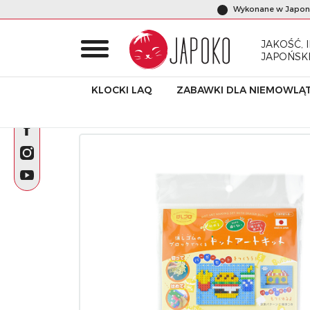
Wykonane w Japoni
JAKOŚĆ, 
JAPOŃSK
KLOCKI LAQ
ZABAWKI DLA NIEMOWLĄ
Początek
Produkty
Gumki do ścierania - puzzle
Kreatyw