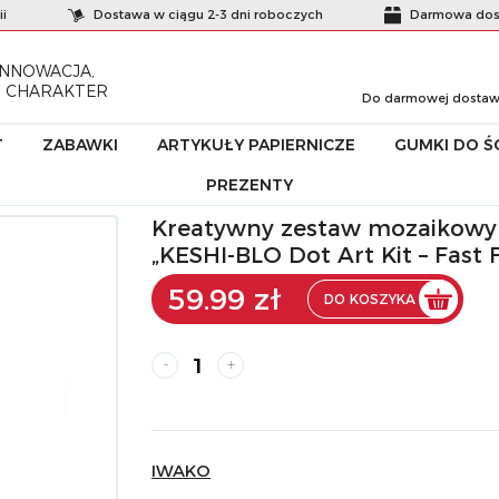
i
Dostawa w ciągu 2-3 dni roboczych
Darmowa dost
INNOWACJA,
I CHARAKTER
Do darmowej dostawy 
T
ZABAWKI
ARTYKUŁY PAPIERNICZE
GUMKI DO ŚC
PREZENTY
ny zestaw mozaikowy IWAKO z gumkami do ścierania „KESHI-BLO Dot Art Kit – 
Kreatywny zestaw mozaikowy
„KESHI-BLO Dot Art Kit – Fast 
59.99 zł
DO KOSZYKA
-
+
IWAKO