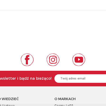
wsletter i bądź na bieżąco!
 WIEDZIEĆ
O MARKACH
ż Hurtowa
Czemu LaQ?