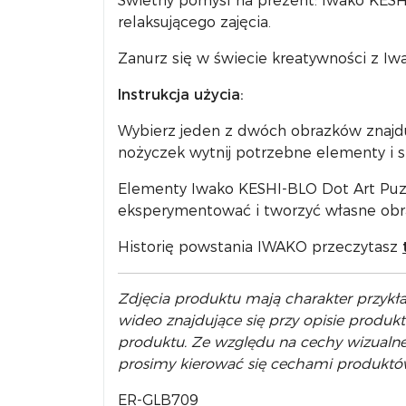
Świetny pomysł na prezent: Iwako KESHI-
relaksującego zajęcia.
Zanurz się w świecie kreatywności z Iw
Instrukcja użycia:
Wybierz jeden z dwóch obrazków znajdu
nożyczek wytnij potrzebne elementy i s
Elementy Iwako KESHI-BLO Dot Art Puzzl
eksperymentować i tworzyć własne obra
Historię powstania IWAKO przeczytasz
Zdjęcia produktu mają charakter przykła
wideo znajdujące się przy opisie produk
produktu. Ze względu na cechy wizualne
prosimy kierować się cechami produkt
ER-GLB709