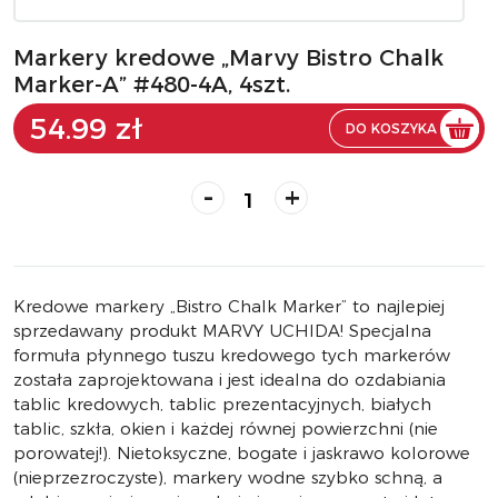
Markery kredowe „Marvy Bistro Chalk
Marker-A” #480-4A, 4szt.
54.99 zł
DO KOSZYKA
-
+
Kredowe markery „Bistro Chalk Marker” to najlepiej
sprzedawany produkt MARVY UCHIDA! Specjalna
formuła płynnego tuszu kredowego tych markerów
została zaprojektowana i jest idealna do ozdabiania
tablic kredowych, tablic prezentacyjnych, białych
tablic, szkła, okien i każdej równej powierzchni (nie
porowatej!). Nietoksyczne, bogate i jaskrawo kolorowe
(nieprzezroczyste), markery wodne szybko schną, a