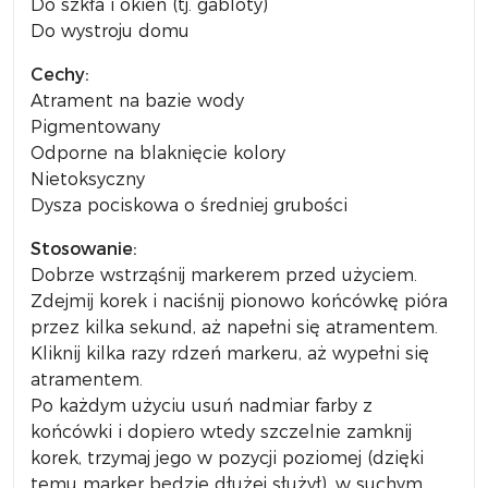
Do szkła i okien (tj. gabloty)
Do wystroju domu
Cechy:
Atrament na bazie wody
Pigmentowany
Odporne na blaknięcie kolory
Nietoksyczny
Dysza pociskowa o średniej grubości
Stosowanie:
Dobrze wstrząśnij markerem przed użyciem.
Zdejmij korek i naciśnij pionowo końcówkę pióra
przez kilka sekund, aż napełni się atramentem.
Kliknij kilka razy rdzeń markeru, aż wypełni się
atramentem.
Po każdym użyciu usuń nadmiar farby z
końcówki i dopiero wtedy szczelnie zamknij
korek, trzymaj jego w pozycji poziomej (dzięki
temu marker będzie dłużej służył), w suchym