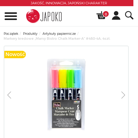
JAKOŚĆ, INNOWACJA,
JAPOŃSKI CHARAKTER
0
Początek
Produkty
Artykuły papiernicze
Markery kredowe „Marvy Bistro Chalk Marker-A” #480-4A, 4szt.
Nowość