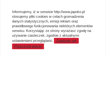
OBSŁUGA KLIENTA
Informujemy, iż w serwisie http://www.japoko.pl
stosujemy pliki cookies w celach gromadzenia
Regulamin i Polityka Cookies
danych statystycznych, emisji reklam oraz
Dostawa, Reklamacje i Zwroty
prawidłowego funkcjonowania niektórych elementów
Metody płatności
serwisu. Korzystając ze strony wyrażasz zgodę na
używanie ciasteczek, zgodnie z aktualnymi
Standardy jakości i bezpieczeństwa
ustawieniami przeglądarki.
Zgadzam się
WARTO WIEDZIEĆ
Przeczytaj więcej
Sprzedaż Hurtowa
Blog
LaQ schematy konstruowania
Gdzie kupić?
O MARKACH
Czemu LaQ?
BRAIN BUILDERS dla niemowląt
Gumki do ścierania puzzle IWAKO
Marki