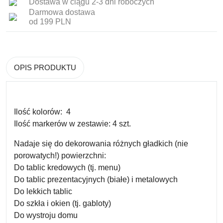
Dostawa w ciągu 2-3 dni roboczych
Darmowa dostawa
od 199 PLN
OPIS PRODUKTU
Ilość kolorów:
4
Ilość markerów w zestawie:
4 szt.
Nadaje się do dekorowania różnych gładkich (nie
porowatych!) powierzchni:
Do tablic kredowych (tj. menu)
Do tablic prezentacyjnych (białe) i metalowych
Do lekkich tablic
Do szkła i okien (tj. gabloty)
Do wystroju domu