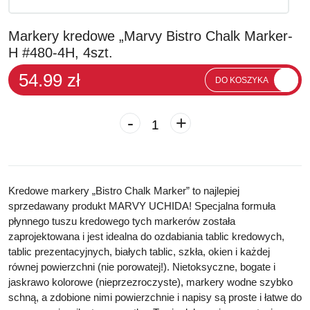
Markery kredowe „Marvy Bistro Chalk Marker-
H #480-4H, 4szt.
54.99 zł
DO KOSZYKA
-
+
Kredowe markery „Bistro Chalk Marker” to najlepiej
sprzedawany produkt MARVY UCHIDA! Specjalna formuła
płynnego tuszu kredowego tych markerów została
zaprojektowana i jest idealna do ozdabiania tablic kredowych,
tablic prezentacyjnych, białych tablic, szkła, okien i każdej
równej powierzchni (nie porowatej!). Nietoksyczne, bogate i
jaskrawo kolorowe (nieprzezroczyste), markery wodne szybko
schną, a zdobione nimi powierzchnie i napisy są proste i łatwe do