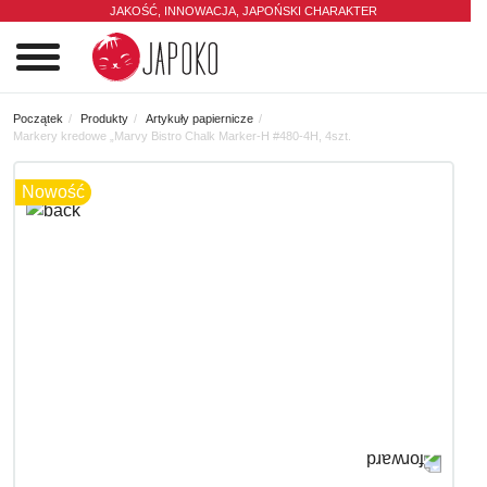
JAKOŚĆ, INNOWACJA,
JAPOŃSKI CHARAKTER
0
Początek
Produkty
Artykuły papiernicze
Markery kredowe „Marvy Bistro Chalk Marker-H #480-4H, 4szt.
Nowość