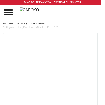
JAKOŚĆ, INNOWACJA,
JAPOŃSKI CHARAKTER
0
Początek
Produkty
Black Friday
Naklejki na rolce „Decolure”, 20 szt RTPS-101-2