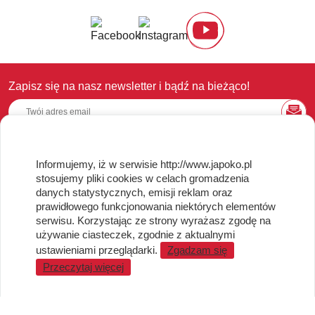
Zapisz się na nasz newsletter i bądź na bieżąco!
Informujemy, iż w serwisie http://www.japoko.pl
OBSŁUGA KLIENTA
stosujemy pliki cookies w celach gromadzenia
danych statystycznych, emisji reklam oraz
Regulamin i Polityka Cookies
prawidłowego funkcjonowania niektórych elementów
Dostawa, Reklamacje i Zwroty
serwisu. Korzystając ze strony wyrażasz zgodę na
Metody płatności
używanie ciasteczek, zgodnie z aktualnymi
Standardy jakości i bezpieczeństwa
ustawieniami przeglądarki.
Zgadzam się
Przeczytaj więcej
WARTO WIEDZIEĆ
Sprzedaż Hurtowa
Blog