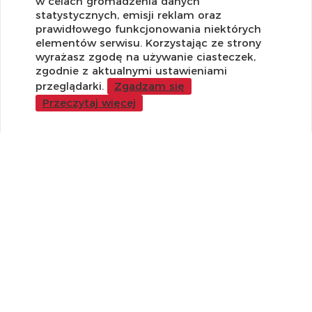
OBSŁUGA KLIENTA
w celach gromadzenia danych
statystycznych, emisji reklam oraz
Regulamin i Polityka Cookies
prawidłowego funkcjonowania niektórych
Dostawa, Reklamacje i Zwroty
elementów serwisu. Korzystając ze strony
Metody płatności
wyrażasz zgodę na używanie ciasteczek,
zgodnie z aktualnymi ustawieniami
Standardy jakości i bezpieczeństwa
przeglądarki.
Zgadzam się
WARTO WIEDZIEĆ
Przeczytaj więcej
Sprzedaż Hurtowa
Blog
LaQ schematy konstruowania
Gdzie kupić?
O MARKACH
Czemu LaQ?
BRAIN BUILDERS dla niemowląt
Gumki do ścierania puzzle IWAKO
Marki
KONTAKT I DANE FIRMY
JAPOKO Sp. z o.o.