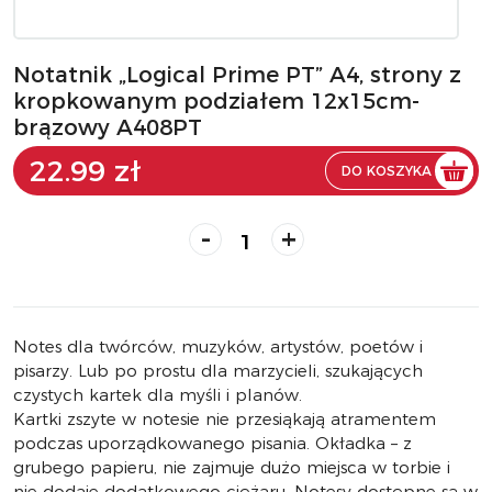
Notatnik „Logical Prime PT” A4, strony z
kropkowanym podziałem 12x15cm-
brązowy A408PT
22.99 zł
DO KOSZYKA
-
+
Notes dla twórców, muzyków, artystów, poetów i
pisarzy. Lub po prostu dla marzycieli, szukających
czystych kartek dla myśli i planów.
Kartki zszyte w notesie nie przesiąkają atramentem
podczas uporządkowanego pisania. Okładka – z
grubego papieru, nie zajmuje dużo miejsca w torbie i
nie dodaje dodatkowego ciężaru. Notesy dostępne są w