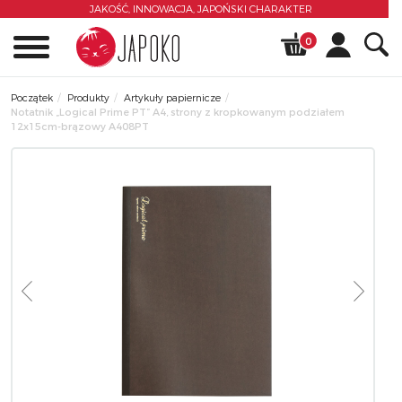
JAKOŚĆ, INNOWACJA,
JAPOŃSKI CHARAKTER
0
Początek
Produkty
Artykuły papiernicze
Notatnik „Logical Prime PT” A4, strony z kropkowanym podziałem
12x15cm-brązowy A408PT