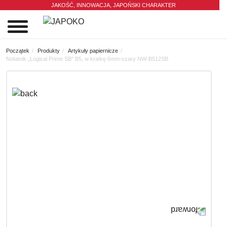
JAKOŚĆ, INNOWACJA,
JAPOŃSKI CHARAKTER
0
Początek
Produkty
Artykuły papiernicze
Notatnik „Logical Prime SB” B5, w kratkę 6mm-szary NW-B512SB