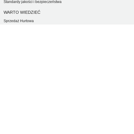
Standardy jakości i bezpieczeństwa
WARTO WIEDZIEĆ
Sprzedaż Hurtowa
Blog
LaQ schematy konstruowania
Gdzie kupić?
O MARKACH
Czemu LaQ?
BRAIN BUILDERS dla niemowląt
Gumki do ścierania puzzle IWAKO
Marki
KONTAKT I DANE FIRMY
JAPOKO Sp. z o.o.
NIP: 5423472737
al. Tysiąclecia Państwa Polskiego 6, lok.311
15-111 Białystok
Creator Japonicus MB