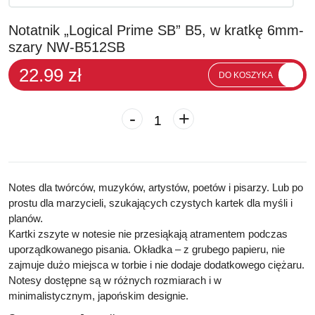
Notatnik „Logical Prime SB” B5, w kratkę 6mm-
szary NW-B512SB
22.99 zł
DO KOSZYKA
-
+
Notes dla twórców, muzyków, artystów, poetów i pisarzy. Lub po
prostu dla marzycieli, szukających czystych kartek dla myśli i
planów.
Kartki zszyte w notesie nie przesiąkają atramentem podczas
uporządkowanego pisania. Okładka – z grubego papieru, nie
zajmuje dużo miejsca w torbie i nie dodaje dodatkowego ciężaru.
Notesy dostępne są w różnych rozmiarach i w
minimalistycznym, japońskim designie.