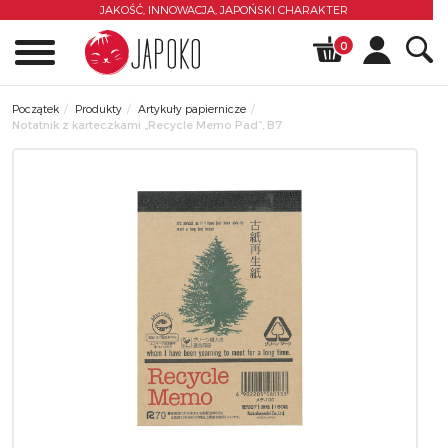
JAKOŚĆ, INNOWACJA,
JAPOŃSKI CHARAKTER
0
Początek
Produkty
Artykuły papiernicze
Notatnik z karteczkami „Recycle Memo Pad”, B7