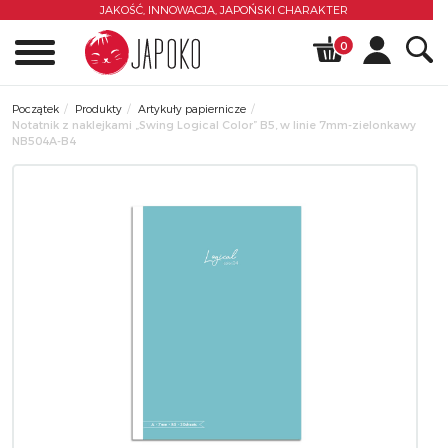
JAKOŚĆ, INNOWACJA,
JAPOŃSKI CHARAKTER
0
Początek
Produkty
Artykuły papiernicze
Notatnik z naklejkami „Swing Logical Color” B5, w linie 7mm-zielonkawy
NB504A-B4