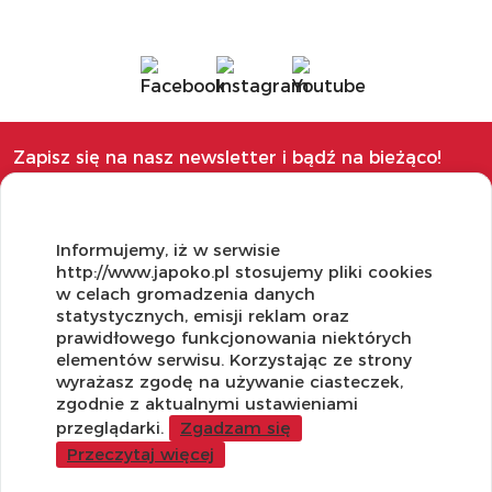
Zapisz się na nasz newsletter i bądź na bieżąco!
Informujemy, iż w serwisie
http://www.japoko.pl stosujemy pliki cookies
OBSŁUGA KLIENTA
w celach gromadzenia danych
statystycznych, emisji reklam oraz
Regulamin i Polityka Cookies
prawidłowego funkcjonowania niektórych
Dostawa, Reklamacje i Zwroty
elementów serwisu. Korzystając ze strony
Metody płatności
wyrażasz zgodę na używanie ciasteczek,
zgodnie z aktualnymi ustawieniami
Standardy jakości i bezpieczeństwa
przeglądarki.
Zgadzam się
WARTO WIEDZIEĆ
Przeczytaj więcej
Sprzedaż Hurtowa